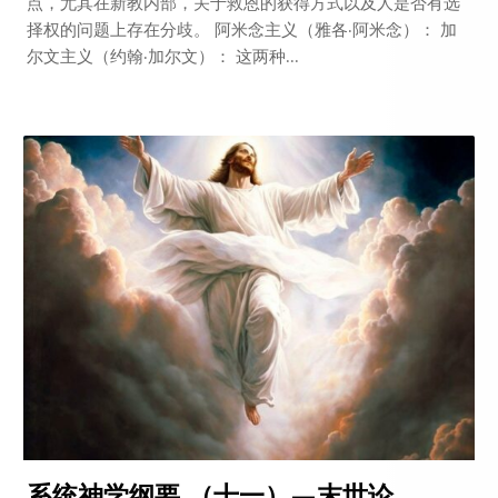
点，尤其在新教内部，关于救恩的获得方式以及人是否有选
择权的问题上存在分歧。 阿米念主义（雅各·阿米念）： 加
尔文主义（约翰·加尔文）： 这两种...
系统神学纲要 （十一）—末世论