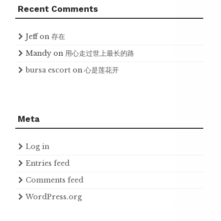
Recent Comments
Jeff
on
存在
Mandy
on
用心走过世上最长的路
bursa escort
on
心是莲花开
Meta
Log in
Entries feed
Comments feed
WordPress.org