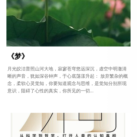
《梦》
月光皎洁普照山河大地，寂寥苍穹悠远深沉，虚空中明澈清
晰的声音，犹如深谷钟声，于心底荡漾升起： 放弃繁杂的概
念，柔软心灵觉知，你要知道观念与思维，是觉知分别所现
意识，阻碍了心性的真实，你所见的一切...