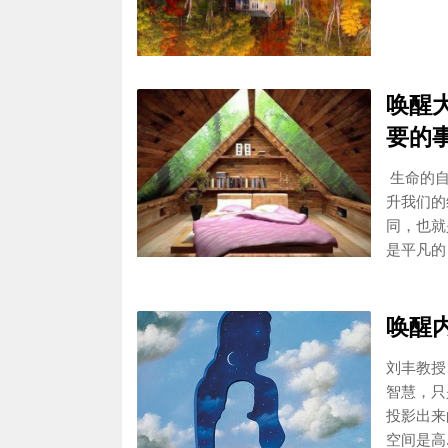
唤醒
要的事
生命的自
升我们的
同，也就
是平凡的
唤醒
刘丰教授
智慧，只
投影出来
空间是高.