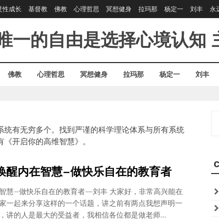
灵性成长
基督教
佛教
心理哲思
冥想健身
拉玛那
杨定一
刘丰
永
唯一的自由是选择心境认知
佛教
心理哲思
冥想健身
拉玛那
杨定一
刘丰
S
fo
系统有无穷多个。找到严谨的科学理论体系与所有系统
有《开启你的高维智慧》。
C
:唤醒内在智慧–做快乐自在的教育者
智慧–做快乐自在的教育者—刘丰 大家好，非常高兴能在
家一起来分享这样的一个话题，讲之前有两点我想声明一
，讲的人是最大的受益者，我相信各位都是做老师...