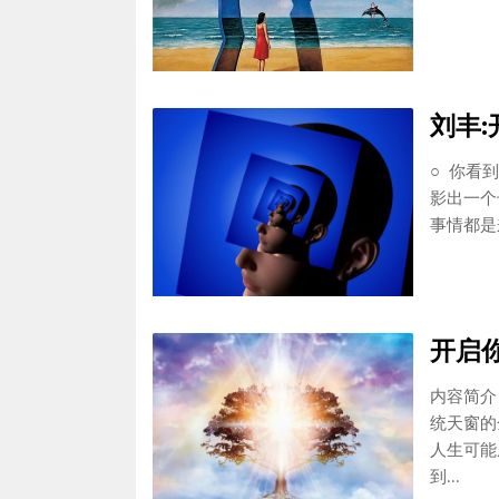
刘丰
○ 你看
影出一个
事情都是
开启
内容简介 
统天窗的
人生可能
到...