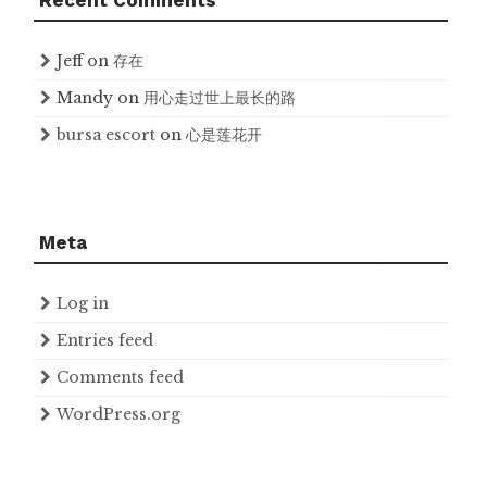
Jeff
on
存在
Mandy
on
用心走过世上最长的路
bursa escort
on
心是莲花开
Meta
Log in
Entries feed
Comments feed
WordPress.org