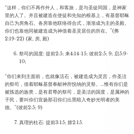
“这样，你们不再作外人，和客旅，是与圣徒同国，是神家
里的人了。并且被建造在使徒和先知的根基上，有基督耶稣
自己为房角石。各房靠他联络得合式，渐渐成为主的圣殿。
你们也靠他同被建造成为神借着圣灵居住的所在。”(弗
2:19-22) (家, 房, 殿)
祭司的国度: 提前2:5; 来4:14-15; 彼前2:5; 9; 启5:9-
10;
“你们来到主面前，也就像活石，被建造成为灵宫，作圣洁
的祭司，借着耶稣基督奉献神所悦纳的灵祭。…惟有你们是
被拣选的族类，是有君尊的祭司，是圣洁的国度，是属神的
子民，要叫你们宣扬那召你们出黑暗入奇妙光明者的美
德。”(彼前2:5; 9)
真理的柱石: 提前3:15; 腓2:15.