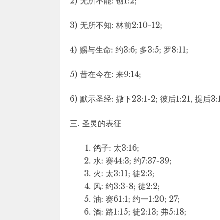
2) 无所不能: 创1:2;
3) 无所不知: 林前2:10-12;
4) 赐与生命: 约3:6; 多3:5; 罗8:11;
5) 昔在今在: 来9:14;
6) 默示圣经: 撒下23:1-2; 彼后1:21, 提后3:1
三. 圣灵的表征
鸽子: 太3:16;
水: 赛44:3; 约7:37-39;
火: 太3:11; 徒2:3;
风: 约3:3-8; 徒2:2;
油: 赛61:1; 约一1:20; 27;
酒: 路1:15; 徒2:13; 弗5:18;