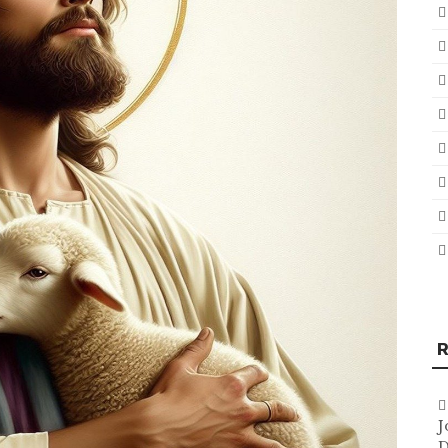
R
J
D