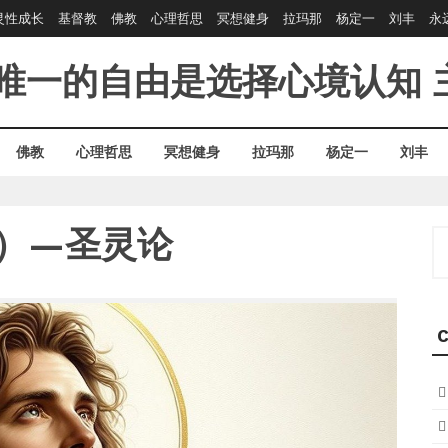
灵性成长
基督教
佛教
心理哲思
冥想健身
拉玛那
杨定一
刘丰
永
唯一的自由是选择心境认知
佛教
心理哲思
冥想健身
拉玛那
杨定一
刘丰
五）—圣灵论
S
fo
C