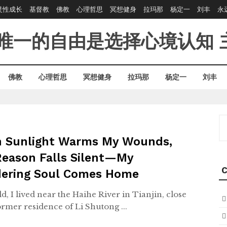
灵性成长
基督教
佛教
心理哲思
冥想健身
拉玛那
杨定一
刘丰
永
唯一的自由是选择心境认知
佛教
心理哲思
冥想健身
拉玛那
杨定一
刘丰
S
fo
 Sunlight Warms My Wounds,
Reason Falls Silent—My
C
ering Soul Comes Home
ld, I lived near the Haihe River in Tianjin, close
ormer residence of Li Shutong ...