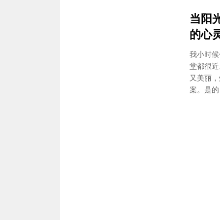
当阳
的心
我小时候
堂都很近
又美丽，
案。是的