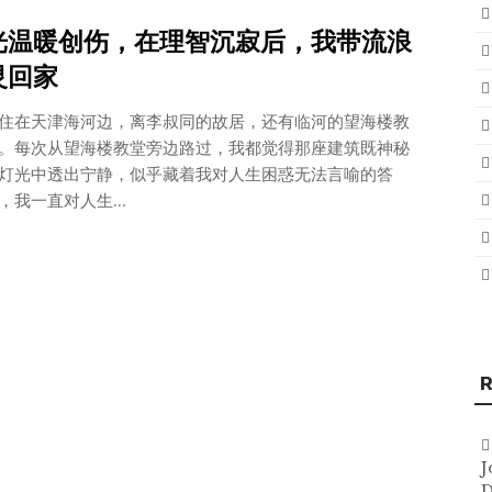
光温暖创伤，在理智沉寂后，我带流浪
灵回家
住在天津海河边，离李叔同的故居，还有临河的望海楼教
。每次从望海楼教堂旁边路过，我都觉得那座建筑既神秘
灯光中透出宁静，似乎藏着我对人生困惑无法言喻的答
，我一直对人生...
R
J
D