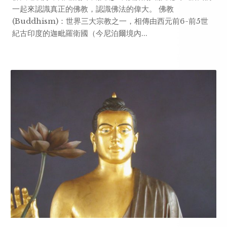
一起來認識真正的佛教，認識佛法的偉大。 佛教
(Buddhism)：世界三大宗教之一，相傳由西元前6-前5世
紀古印度的迦毗羅衛國（今尼泊爾境內...