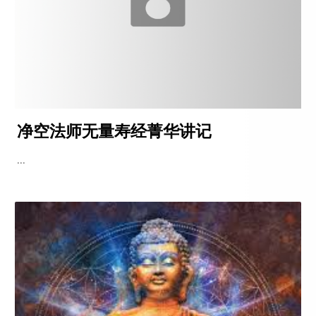
净空法师无量寿经菁华讲记
...