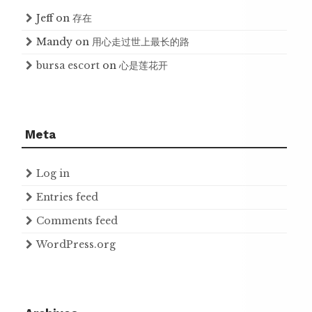
Jeff
on
存在
Mandy
on
用心走过世上最长的路
bursa escort
on
心是莲花开
Meta
Log in
Entries feed
Comments feed
WordPress.org