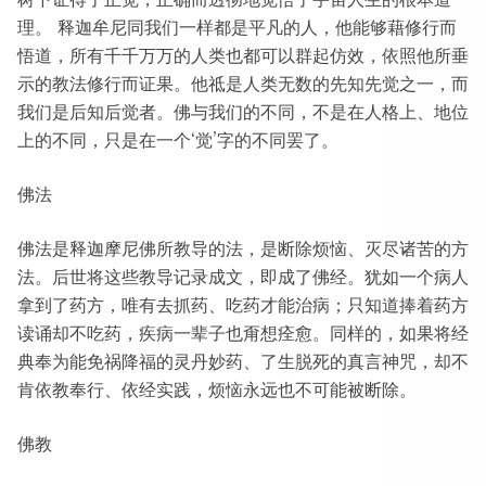
理。 释迦牟尼同我们一样都是平凡的人，他能够藉修行而
悟道，所有千千万万的人类也都可以群起仿效，依照他所垂
示的教法修行而证果。他祗是人类无数的先知先觉之一，而
我们是后知后觉者。佛与我们的不同，不是在人格上、地位
上的不同，只是在一个‘觉’字的不同罢了。
佛法
佛法是释迦摩尼佛所教导的法，是断除烦恼、灭尽诸苦的方
法。后世将这些教导记录成文，即成了佛经。犹如一个病人
拿到了药方，唯有去抓药、吃药才能治病；只知道捧着药方
读诵却不吃药，疾病一辈子也甭想痊愈。同样的，如果将经
典奉为能免祸降福的灵丹妙药、了生脱死的真言神咒，却不
肯依教奉行、依经实践，烦恼永远也不可能被断除。
佛教