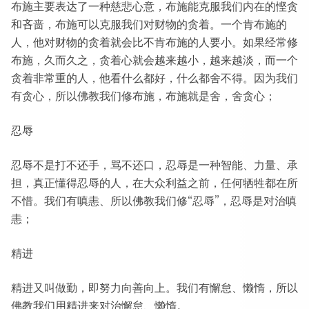
布施主要表达了一种慈悲心意，布施能克服我们内在的悭贪
和吝啬，布施可以克服我们对财物的贪着。一个肯布施的
人，他对财物的贪着就会比不肯布施的人要小。如果经常修
布施，久而久之，贪着心就会越来越小，越来越淡，而一个
贪着非常重的人，他看什么都好，什么都舍不得。因为我们
有贪心，所以佛教我们修布施，布施就是舍，舍贪心；
忍辱
忍辱不是打不还手，骂不还口，忍辱是一种智能、力量、承
担，真正懂得忍辱的人，在大众利益之前，任何牺牲都在所
不惜。我们有嗔恚、所以佛教我们修“忍辱”，忍辱是对治嗔
恚；
精进
精进又叫做勤，即努力向善向上。我们有懈怠、懒惰，所以
佛教我们用精进来对治懈怠、懒惰。