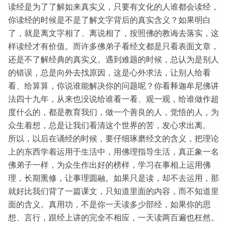
读经是为了了解如来真实义，只要有文化的人谁都会读经，
你读经的时候是不是了解文字背后的真实含义？如果明白
了，就是离文字相了、离说相了，按照佛的教诲去落实，这
样读经才有价值。而许多佛弟子看经文都是只看表面文章，
还是不了解经典的真实义。遇到难题的时候，总认为是别人
的错误，总是向外去找原因，这是心外求法，让别人给看
看、给算算，你说谁能解决你的问题呢？你看释迦牟尼佛讲
法四十九年，从来也没说给谁看一看、观一观，给谁做作超
度什么的，都是教育我们，做一个善良的人，觉悟的人，为
众生着想，总是让我们看清这个世界的苦，发心求出离。
所以，以后在诵经的时候，要仔细琢磨经文的含义，把理论
上的东西学着运用于生活中，用佛理指导生活，真正象一名
佛弟子一样，为众生作出好的榜样，学习在事相上运用佛
理，长期熏修，让事理圆融。如果只是读，却不去运用，那
就好比我们背了一篇课文，只知道里面的内容，而不知道里
面的含义。真用功，不是你一天读多少部经，如果你的思
想、言行，跟经上讲的完全不相应，一天读两百遍也枉然。