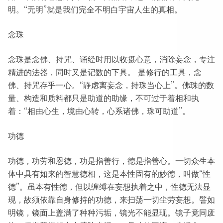
明。“无明”就是我们完全不明白宇宙人生的真相。
念珠
念珠是念佛、持咒、诵经时用以收摄心意，消除妄念，专注
精进的法器，同时又是记数的下具。 是修行的工具，念
佛、持咒存乎一心。“静虑离妄念，持珠当心上”。佛珠的数
量、构造和质料都只是助道的助缘，不可过于着相和执
着：“相由心生，境由心转，心系诸佛，珠可助道”。
功德
功德，功劳和恩德，功是指善行，德是指善心。一切众生本
体中具有如来的智慧德相，这是本性固有的妙德，叫做“性
德”。虽本有性德，但以缠缚在妄想执着之中，性德无法显
现，故须依靠自身修持的功德，来扫荡一切尘劳妄想。譬如
明镜，镜面上盖满了种种污垢，镜光不能显现。镜子竟同废