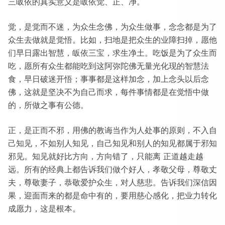
三皈依的真实意义是皈依觉、正、净。
觉，是觉而不迷，为众生念佛，为众生做事，念念都是为了
众生去做就是觉悟。比如，扫地是把众生的业障扫掉，愿他
们早日露出智慧，皈依三宝，求生净土。吃饭是为了众生而
吃，愿所有众生都能吃到这阿弥陀佛无量光化现的智慧法
食，早日破迷开悟；事事都是这样加念，加上念头以后念
佛，这就是坚决不为自己而求，每件事情都是在觉悟中做
的，所做之事有公德。
正，是正而不邪，用佛的教诲当作为人处事的原则，不入自
己知见，不如别人知见，自己知见和别人的知见都属于邪知
邪见。知见就好比方向，方向错了，只能离 正道越走越
远。所有的经典上都告诉我们做个好人，孝敬父母，尊敬丈
夫，尊敬妻子，恭敬爱护众生，对人慈悲。告诉我们深信因
果，迎面而来的都是命中有的，要用慈心感化，把业力转化
成愿力，这是根本。