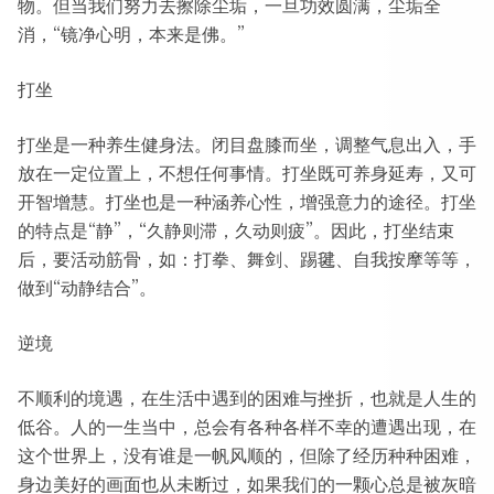
物。但当我们努力去擦除尘垢，一旦功效圆满，尘垢全
消，“镜净心明，本来是佛。”
打坐
打坐是一种养生健身法。闭目盘膝而坐，调整气息出入，手
放在一定位置上，不想任何事情。打坐既可养身延寿，又可
开智增慧。打坐也是一种涵养心性，增强意力的途径。打坐
的特点是“静”，“久静则滞，久动则疲”。因此，打坐结束
后，要活动筋骨，如：打拳、舞剑、踢毽、自我按摩等等，
做到“动静结合”。
逆境
不顺利的境遇，在生活中遇到的困难与挫折，也就是人生的
低谷。人的一生当中，总会有各种各样不幸的遭遇出现，在
这个世界上，没有谁是一帆风顺的，但除了经历种种困难，
身边美好的画面也从未断过，如果我们的一颗心总是被灰暗