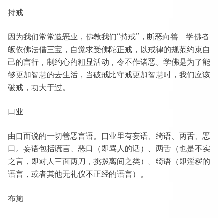
持戒
因为我们常常造恶业，佛教我们“持戒”，断恶向善；学佛者
皈依佛法僧三宝，自觉求受佛陀正戒，以戒律的规范约束自
己的言行，制约心的粗显活动，令不作诸恶。学佛是为了能
够更加智慧的去生活，当破戒比守戒更加智慧时，我们应该
破戒，功大于过。
口业
由口而说的一切善恶言语。口业里有妄语、绮语、两舌、恶
口。妄语包括谎言、恶口（即骂人的话）、两舌（也是不实
之言，即对人三面两刀，挑拨离间之类）、绮语（即淫秽的
语言，或者其他无礼仪不正经的语言）。
布施