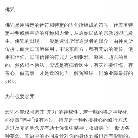
佛咒
佛咒是用特定的音符和特定的语句所组成的符号，代表著特
定神明或佛菩萨的尊称和力量，从原始民族的宗教起即已发
生。佛咒的出现，一般是透过所谓通灵者的媒介，由神灵所
传授，而为民间所采用，不论东西方，都有咒语的流传、使
用和信仰。民间信仰的符咒力达到驱邪、避凶、趋吉的目
的。然依根本佛法，应该是有病看医生，有灾难要忏悔、存
善心、做善事，才是逢凶化吉、解冤释结，消除业障最好的
办法。
为什么要念咒
念咒不能仅强调其“咒力”的神秘性，若一味的将之神秘化，
那便跟“喃巫”没有区别。持咒是一种收摄身心的修行方式，
通过反复的地念咒有助于你集中精神，收摄身心， 断灭各
种妄念。咒语中的不同发音对你的身体五藏也是有影响的。