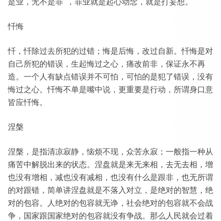
是业，无不是罪”，罪业就是起心动念，就是打妄想。
忏悔
忏，忏除过去所犯的过错；悔是后悔，改过自新。忏悔是对
自己所犯的错误，生起悔过之心，痛改前非，保证永不再
造。一个人有缺点错误并不可怕，可怕的是犯了错误，没有
悔过之心。忏悔不单是嘴中说，更重要是行动，所谓身口意
皆应忏悔。
涅槃
涅槃，是指清凉寂静，恼烦不现，众苦永寂；一般指一种从
痛苦中解脱出来的状态。涅盘就是来无来相，去无去相，增
也没有增相，减也没有减相，也没有什么是跟非，也无所谓
的对跟错，简单讲涅盘就是不落入对立，是绝对的智慧，绝
对的包容。人绝对的包容就无诤，社会绝对的包容就不会战
争，国家跟国家绝对的包容就没有争战。那么人民就会过着