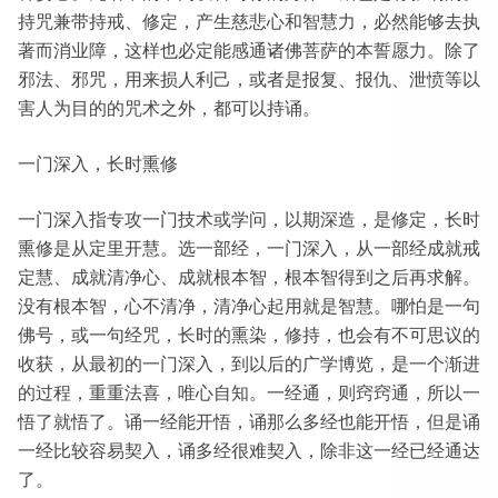
持咒兼带持戒、修定，产生慈悲心和智慧力，必然能够去执
著而消业障，这样也必定能感通诸佛菩萨的本誓愿力。除了
邪法、邪咒，用来损人利己，或者是报复、报仇、泄愤等以
害人为目的的咒术之外，都可以持诵。
一门深入，长时熏修
一门深入指专攻一门技术或学问，以期深造，是修定，长时
熏修是从定里开慧。选一部经，一门深入，从一部经成就戒
定慧、成就清净心、成就根本智，根本智得到之后再求解。
没有根本智，心不清净，清净心起用就是智慧。哪怕是一句
佛号，或一句经咒，长时的熏染，修持，也会有不可思议的
收获，从最初的一门深入，到以后的广学博览，是一个渐进
的过程，重重法喜，唯心自知。一经通，则窍窍通，所以一
悟了就悟了。诵一经能开悟，诵那么多经也能开悟，但是诵
一经比较容易契入，诵多经很难契入，除非这一经已经通达
了。