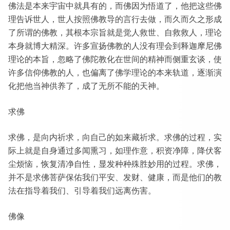
佛法是本来宇宙中就具有的，而佛因为悟道了，他把这些佛
理告诉世人，世人按照佛教导的言行去做，而久而久之形成
了所谓的佛教，其根本宗旨就是觉人救世、自救救人，理论
本身就博大精深。许多宣扬佛教的人没有理会到释迦摩尼佛
理论的本旨，忽略了佛陀教化在世间的精神而侧重玄谈，使
许多信仰佛教的人，也偏离了佛学理论的本来轨道，逐渐演
化把他当神供养了，成了无所不能的天神。
求佛
求佛，是向内祈求，向自己的如来藏祈求。求佛的过程，实
际上就是自身通过多闻熏习，如理作意，积资净障，降伏客
尘烦恼，恢复清净自性，显发种种殊胜妙用的过程。求佛，
并不是求佛菩萨保佑我们平安、发财、健康，而是他们的教
法在指导着我们、引导着我们远离伤害。
佛像