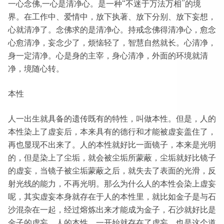
一心念佛,一心是清净心。是一种“不迷于万法万相”的境
界。在工作中、爱情中，放下执著、放下分别、放下妄想，
心就清净了。念佛求的是清净心。持戒念佛得清净心，愈念
心愈清净，妄念少了，烦恼轻了，智慧自然就长。心清净，
身一定清净。心是身的主宰，身心清净，外面的环境就清
净，境随心转。
本性
人一出生就具备的遗传既有的特性，叫做本性。但是，人的
本性染上了虚妄后，本来具有的德行和才能被虚妄盖住了，
再也显现不出来了。人的本性就好比一面镜子，本来是光明
的，但是染上了尘垢，就会被尘垢所蒙蔽，尘垢就好比镜子
的虚妄，当镜子被尘垢蒙蔽之后，就失去了表面的光滑，反
射光线的能力，不再光明。那么为什么人的本性会染上虚妄
呢，其实虚妄本身就存在于人的本性里，就比如金子是与石
沙混杂在一起，经过熔炼出来才能成为金子，石沙就好比是
金子的虚妄，人的本性，一开始就存在了虚妄，也是这个道