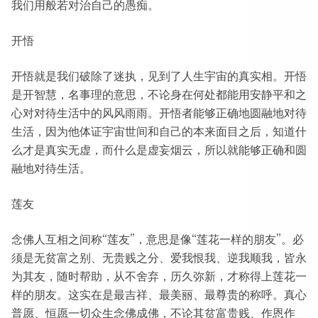
我们用般若对治自己的愚痴。
开悟
开悟就是我们破除了迷执，见到了人生宇宙的真实相。开悟
是开智慧，名事理的意思，不论身在何处都能用安静平和之
心对对待生活中的风风雨雨。开悟者能够正确地圆融地对待
生活，因为他体证宇宙世间和自己的本来面目之后，知道什
么才是真实无虚，而什么是虚妄烟云，所以就能够正确和圆
融地对待生活。
莲友
念佛人互相之间称“莲友”，意思是像“莲花一样的朋友”。必
须是无贫富之别、无贵贱之分、爱我恨我、逆我顺我，皆永
为其友，随时帮助，从不舍弃，历久弥新，才称得上莲花一
样的朋友。这实在是最吉祥、最美丽、最尊贵的称呼。真心
普愿、恒愿一切众生念佛成佛，不论其贫富贵贱、作恩作