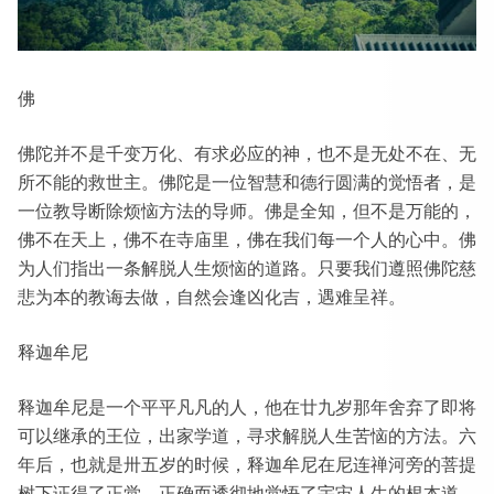
佛
佛陀并不是千变万化、有求必应的神，也不是无处不在、无
所不能的救世主。佛陀是一位智慧和德行圆满的觉悟者，是
一位教导断除烦恼方法的导师。佛是全知，但不是万能的，
佛不在天上，佛不在寺庙里，佛在我们每一个人的心中。佛
为人们指出一条解脱人生烦恼的道路。只要我们遵照佛陀慈
悲为本的教诲去做，自然会逢凶化吉，遇难呈祥。
释迦牟尼
释迦牟尼是一个平平凡凡的人，他在廿九岁那年舍弃了即将
可以继承的王位，出家学道，寻求解脱人生苦恼的方法。六
年后，也就是卅五岁的时候，释迦牟尼在尼连禅河旁的菩提
树下证得了正觉，正确而透彻地觉悟了宇宙人生的根本道