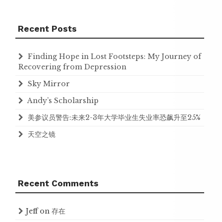
Recent Posts
Finding Hope in Lost Footsteps: My Journey of
Recovering from Depression
Sky Mirror
Andy’s Scholarship
美参议员警告:未来2-3年大学毕业生失业率恐飙升至25%
天空之镜
Recent Comments
Jeff
on
存在