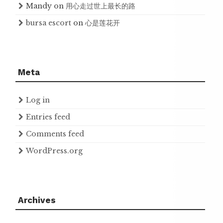
Mandy
on
用心走过世上最长的路
bursa escort
on
心是莲花开
Meta
Log in
Entries feed
Comments feed
WordPress.org
Archives