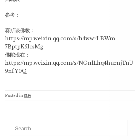
参考：
赛斯谈佛教：
https://mp.weixin.qq.com/s/h4wwrLBWm-
7BptpK5IcsMg
佛陀现在：
https://mp.weixin.qq.com/s/NGnlLhq4hurnjTnU
9nfY0Q
Posted in
佛教
Search
for: