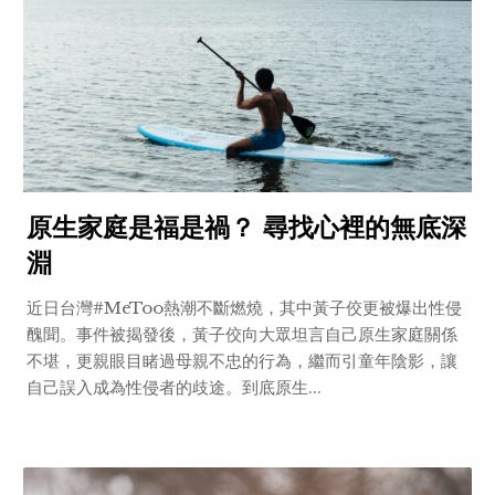
原生家庭是福是禍？ 尋找心裡的無底深
淵
近日台灣#MeToo熱潮不斷燃燒，其中黃子佼更被爆出性侵
醜聞。事件被揭發後，黃子佼向大眾坦言自己原生家庭關係
不堪，更親眼目睹過母親不忠的行為，繼而引童年陰影，讓
自己誤入成為性侵者的歧途。到底原生...