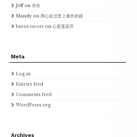
Jeff
on
存在
Mandy
on
用心走过世上最长的路
bursa escort
on
心是莲花开
Meta
Log in
Entries feed
Comments feed
WordPress.org
Archives