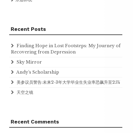
Recent Posts
Finding Hope in Lost Footsteps: My Journey of
Recovering from Depression
Sky Mirror
Andy’s Scholarship
美参议员警告:未来2-3年大学毕业生失业率恐飙升至25%
天空之镜
Recent Comments