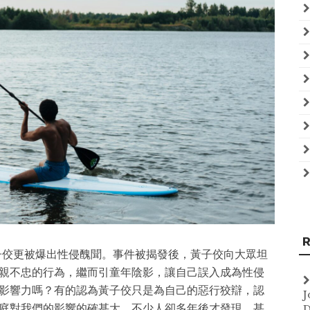
R
黃子佼更被爆出性侵醜聞。事件被揭發後，黃子佼向大眾坦
親不忠的行為，繼而引童年陰影，讓自己誤入成為性侵
影響力嗎？有的認為黃子佼只是為自己的惡行狡辯，認
J
庭對我們的影響的確甚大，不少人卻多年後才發現，甚
D