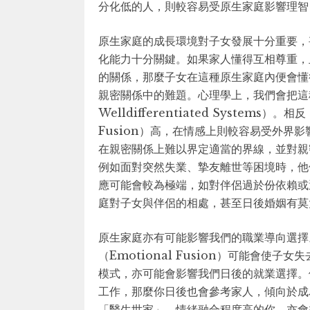
分化低的人，則較容易受原生家庭影響理智
原生家庭的成長環境對子女發展十分重要，
化能力十分關鍵。如果家人懂得互相尊重，
的關係，那麼子女在這種原生家庭內便會懂
親密關係中的難題。心理學上，我們會把這種家
Welldifferentiated Systems
Fusion）高，在情感上則較容易受外界
在親密關係上難以界定適當的界線，並對親
例如面對突然失業、摯友離世等困境時，他
應可能會較為極端，如對伴侶過於份依賴或
庭對子女與伴侶的相處，甚至日後婚姻有莫
原生家庭亦有可能影響我們的職業導向選擇
（Emotional Fusion）可能會
模式，亦可能會影響我們日後的就業選擇。
工作，那麼你日後也會參考家人，傾向於成
「醫生世家」，情緒融合程度高的你，亦會