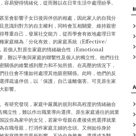
，容易變得情緒化，從而難以在日常生活中處理紛爭。
甚至會影響子女日後與伴侶的相處，因此家人的自我分
且意識到對方的自主權利，同時會互相關愛、維持親密
得尊重自己，發展社交能力，從而學會有效地處理日常
庭稱為「分化有效」的家庭系統（Effective/
）。相反，若個人對原生家庭的情緒融合性（Emotional
影響，難以平衡與家庭的聯繫性及個人的獨立性。他們往往
密關係的維繫感到壓力和不知所措。在高壓的情況下，
們往往會不懂如何處理其他親密關係。此時，他們的反
選擇疏遠伴侶，以「保護」自己遠離傷害。可見原生家
A
大影響。
。有研究發現，家庭中嚴厲的規則和高程度的情緒融合
使子女失去獨立性，難以作出職業導向選擇。原生家庭過往的就業
假設你為家中的女兒，若家中母親在產後依然選擇就業
為在職母親，打消作家庭主婦的念頭。又例如你身於
被家庭職業背景所影響，不論自身興趣，選擇成為醫