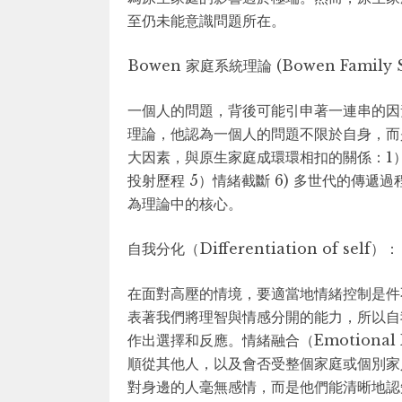
至仍未能意識問題所在。
Bowen 家庭系統理論 (Bowen Family S
一個人的問題，背後可能引申著一連串的因素。
理論，他認為一個人的問題不限於自身，而
大因素，與原生家庭成環環相扣的關係：1）自
投射歷程 5）情緒截斷 6) 多世代的傳遞
為理論中的核心。
自我分化（Differentiation of se
在面對高壓的情境，要適當地情緒控制是件不簡單的
表著我們將理智與情感分開的能力，所以自
作出選擇和反應。情緒融合（Emotiona
順從其他人，以及會否受整個家庭或個別家
對身邊的人毫無感情，而是他們能清晰地認