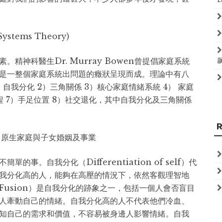
ystems Theory)
精神科醫生Dr. Murray Bowen曾提倡家庭系統
是一整個家庭系統出問題的癥狀呈現而成。理論中有八
我分化 2）三角關係 3）核心家庭情緒系統 4） 家庭
過程 7）手足位置 8）社交退化，其中自我分化及三角關係
lf）： 原生家庭與子女婚姻及事業
事。自我分化（Differentiation of self）代
我分化高的人，能夠在高壓的情況下，依然客觀理智地
l Fusion）是自我分化的跡象之一，包括一個人會否盲目
人牽動自己的情緒。自我分化高的人不代表他們冷血、
知自己的需求和價值，不容易被身邊人影響情緒。自我