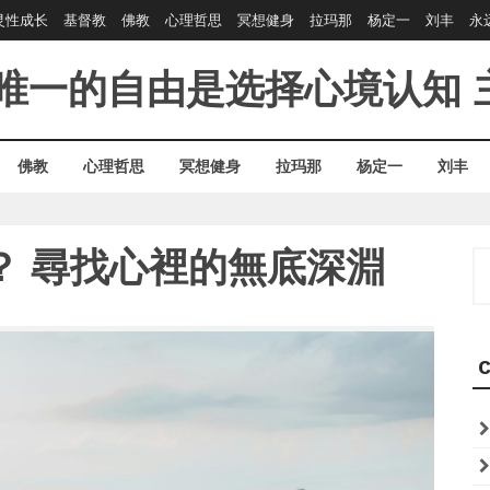
灵性成长
基督教
佛教
心理哲思
冥想健身
拉玛那
杨定一
刘丰
永
唯一的自由是选择心境认知
佛教
心理哲思
冥想健身
拉玛那
杨定一
刘丰
？ 尋找心裡的無底深淵
S
fo
C