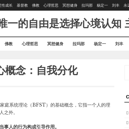
灵性成长
基督教
佛教
心理哲思
冥想健身
拉玛那
杨定一
刘丰
永
唯一的自由是选择心境认知
佛教
心理哲思
冥想健身
拉玛那
杨定一
刘丰
心概念：自我分化
S
fo
C
n)，是鲍恩家庭系统理论（BFST）的基础概念，它指一个人的理
人之外。
当事人的行为构成引导作用。