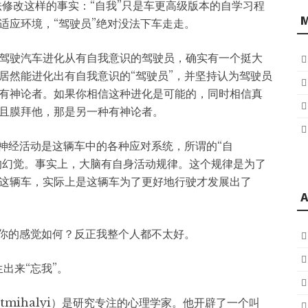
法修改这样的事实：“自我”只是车更高级版本的自学习程
适应环境，“驾驶员”绝对没法下车走走。
驾驶汽车进化从有自我意识的驾驶员，确实有一个挺大
居然能进化出有自我意识的“驾驶员”，并坚持认为驾驶员
有神论者。如果你相信这种进化是可能的，同时相信真
且膜拜他，那是另一种有神论者。
的神经活动是这辆车中的各种应对系统，所谓的“自
生的幻觉。事实上，大脑有自身活动规律。这个规律是为了
这辆车，实际上是这辆车为了更好地行驶才发展出了
A
，你的感觉如何？反正我整个人都不太好。
生出来“忘我”。
zentmihalyi）是研究专注的心理学家。他开辟了一个叫