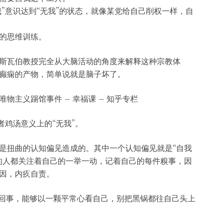
我”意识达到“无我”的状态，就像某党给自己削权一样，自
的思维训练。
斯瓦伯教授完全从大脑活动的角度来解释这种宗教体
癫痫的产物，简单说就是脑子坏了。
物主义踢馆事件 – 幸福课 – 知乎专栏
者鸡汤意义上的“无我”。
是扭曲的认知偏见造成的。其中一个认知偏见就是“自我
的人都关注着自己的一举一动，记着自己的每件糗事，因
因，内疚自责。
当回事，能够以一颗平常心看自己，别把黑锅都往自己头上