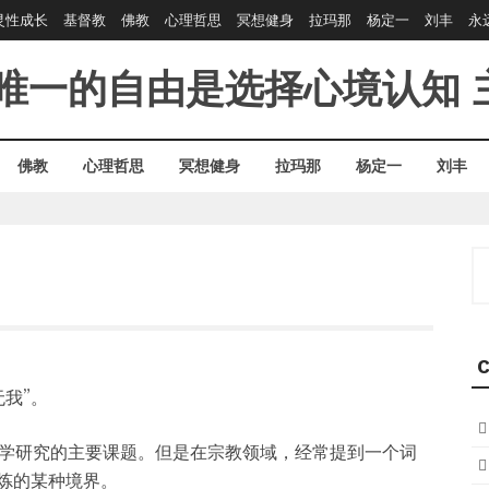
灵性成长
基督教
佛教
心理哲思
冥想健身
拉玛那
杨定一
刘丰
永
唯一的自由是选择心境认知
佛教
心理哲思
冥想健身
拉玛那
杨定一
刘丰
S
fo
C
我”。
学研究的主要课题。但是在宗教领域，经常提到一个词
修炼的某种境界。