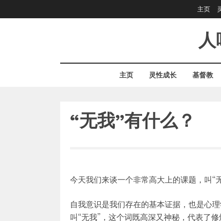
Skip
主页
to
content
人
主页
灵性成长
基督教
“无我”有什么？
今天我们来谈一个非常高大上的课题，叫“无
自我意识是我们存在的基本证据，也是心理
叫“无我”，这个词既高深又神秘，代表了