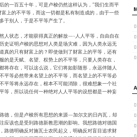
后的一百五十年，可是卢梭仍然这样认为，“我们生而平
财富上的不平等，而这一切都是私有制造成的，由于一些
多于别人，于是不平等产生了。
然人状态，才能获得真正的解放—-人人平等，自由自在
历史证明卢梭的思想对人类是场灾难，因为人类永远无
道真的只有财富上的？即使做到了财富上的平等，还有
服的是天赋、名望、权势上的不平等，只要人类存在，
都将存在，可以这么说，它们将如影随形，永远伴随人
不平等必然带来名望上的不平等，而名望上的不平等必
不平等将永远存在，根本不可能消除，很难想象一个社
A
平等，所以说任何一种绝对人人平等的设想都是一种妄
路德，但是卢梭所有思想的来源—加尔文的日内瓦，却
注应该也是受到路德新教思潮的影响。我想路德对德国
，路德明确反对施瓦士农民起义，明确反对盲目追求财