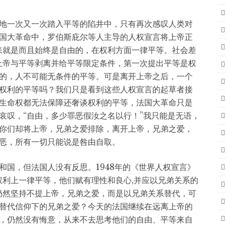
地一次又一次踏入平等的陷井中，只有再次感叹人类对
国大革命中，罗伯斯庇尔等人主导的人权宣言将上帝正
来就是而且始终是自由的，在权利方面一律平等。社会差
上帝与平等剥离并给平等限定条件，第一次提出平等是权
的，人不可能无条件的平等。可是离开上帝之后，一个
权利的平等吗？我们只是看到这些人权宣言的起草者接
生命权都无法保障还奢谈权利的平等，法国大革命只是
哀叹，“自由，多少罪恶假汝之名以行！”我只能是无语，
你们却将上帝，兄弟之爱排除，离开上帝，兄弟之爱，
恶，所有一切只能说是咎由自取。
和国，但法国人没有反思。1948年的《世界人权宣言》
权利上一律平等，他们赋有理性和良心,并应以兄弟关系的
仍然坚持不提上帝，兄弟之爱，而是以兄弟关系替代，可
替代信仰下的兄弟之爱？今天的法国继续在远离上帝的
，仍然没有悔意，从来不去思考他们的自由、平等来自