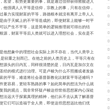
，名望，权势更重要的事，就是通过信仰获得救赎进入
，他强调人人平等是信仰，宗教上的事，只有在信仰，
过暴力实现财富的平等，路德根本就没有离开上帝人人
是由于天赋上的不平等造成的，即使财富上能够一时平
可以产生不平等，这是简单的逻辑推理就可得出的结
根源，财富平等后人类就可以进入理想社会，实在是不
是他想象中的理想社会实际上并不存在，当代人类学上
只是轻重之别而已。在他之前的人类历史上，平等只有在
想源头的日内瓦，同样很清楚的是，日内瓦是加尔文在
圣经的模式进行治理。可是卢梭为什么不照搬或者发扬
富的平等，难道将社会基督新教化比财富平等还难吗？
件更容易，更轻车熟路的事？如此简单的想法为什么就
复我的观点，我非常怀疑卢梭这些世俗思想家内心深处
想法远大于探索真理的精神，他们从不去认真了解基督
使它们可以造福于全人类，即使这些思想远比他们优