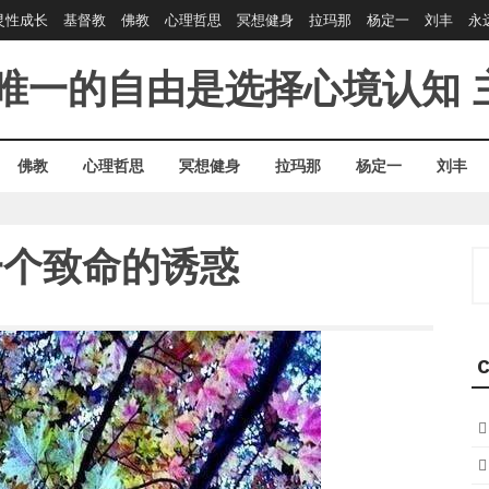
灵性成长
基督教
佛教
心理哲思
冥想健身
拉玛那
杨定一
刘丰
永
唯一的自由是选择心境认知
佛教
心理哲思
冥想健身
拉玛那
杨定一
刘丰
一个致命的诱惑
S
fo
C