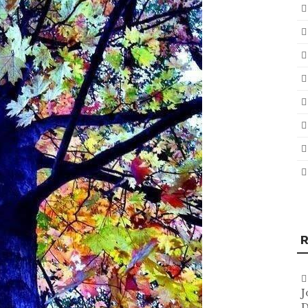
R
J
D