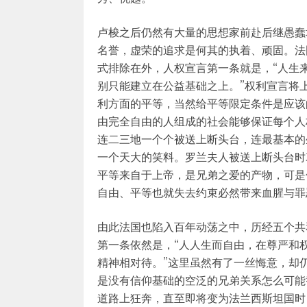
卢梭之后仍然有大量的思想家前赴后继愚蠢
名誉，虚荣的追求是何其的执着、顽固。法
式排除在外，人权宣言第一条就是，“人生
别只能建立在公益基础之上。”权利宣言将
利方面的平等，当然给平等限定条件是应该
由完全自由的人组成的社会能够保证每个人
连二三地一个个被送上断头台，连最基本的
一个天大的笑料。罗兰夫人被送上断头台时
平等来自于上帝，是兄弟之爱的产物，可是
自由、平等也就失去约束必然带来血腥与罪
由此法国也陷入百年动荡之中，历经五个共
第一条依然是，“人人生而自由，在尊严和
精神相对待。”这里虽然有了一丝悔意，却
是没有信仰基础的空泛的兄弟关系怎么可能
道路上狂奔，直至即将变为法兰西斯坦国时