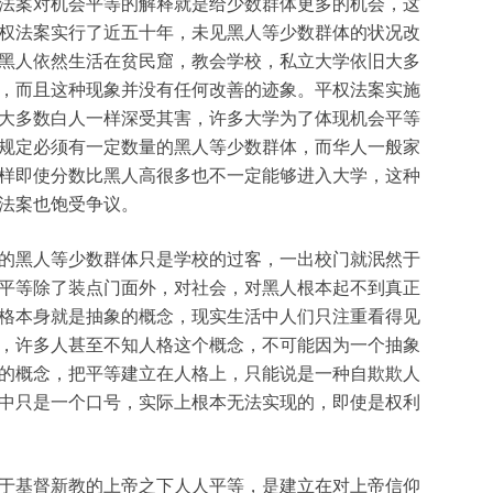
法案对机会平等的解释就是给少数群体更多的机会，这
权法案实行了近五十年，未见黑人等少数群体的状况改
黑人依然生活在贫民窟，教会学校，私立大学依旧大多
，而且这种现象并没有任何改善的迹象。平权法案实施
大多数白人一样深受其害，许多大学为了体现机会平等
规定必须有一定数量的黑人等少数群体，而华人一般家
样即使分数比黑人高很多也不一定能够进入大学，这种
法案也饱受争议。
的黑人等少数群体只是学校的过客，一出校门就泯然于
平等除了装点门面外，对社会，对黑人根本起不到真正
格本身就是抽象的概念，现实生活中人们只注重看得见
，许多人甚至不知人格这个概念，不可能因为一个抽象
的概念，把平等建立在人格上，只能说是一种自欺欺人
中只是一个口号，实际上根本无法实现的，即使是权利
于基督新教的上帝之下人人平等，是建立在对上帝信仰