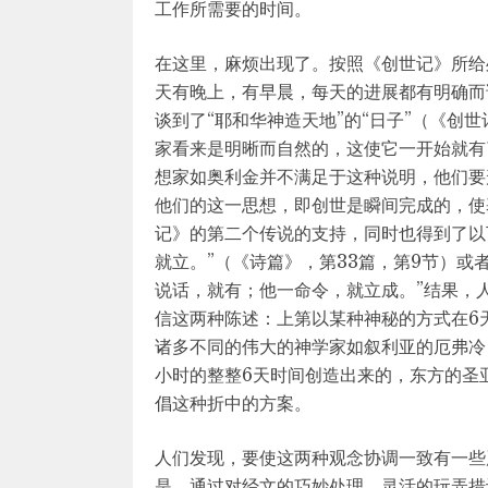
工作所需要的时间。
在这里，麻烦出现了。按照《创世记》所给
天有晚上，有早晨，每天的进展都有明确而
谈到了“耶和华神造天地”的“日子”（《创
家看来是明晰而自然的，这使它一开始就有
想家如奥利金并不满足于这种说明，他们要
他们的这一思想，即创世是瞬间完成的，使
记》的第二个传说的支持，同时也得到了以
就立。”（《诗篇》，第33篇，第9节）或
说话，就有；他一命令，就立成。”结果，
信这两种陈述：上第以某种神秘的方式在6
诸多不同的伟大的神学家如叙利亚的厄弗冷（E
小时的整整6天时间创造出来的，东方的圣
倡这种折中的方案。
人们发现，要使这两种观念协调一致有一些
是，通过对经文的巧妙处理，灵活的玩弄措