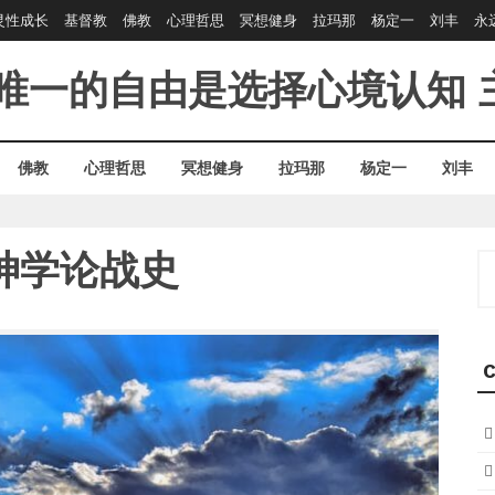
灵性成长
基督教
佛教
心理哲思
冥想健身
拉玛那
杨定一
刘丰
永
唯一的自由是选择心境认知
佛教
心理哲思
冥想健身
拉玛那
杨定一
刘丰
神学论战史
S
fo
C