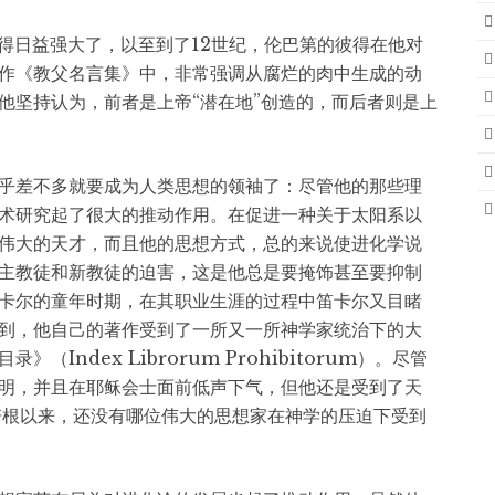
ns）变得日益强大了，以至到了12世纪，伦巴第的彼得在他对
作《教父名言集》中，非常强调从腐烂的肉中生成的动
他坚持认为，前者是上帝“潜在地”创造的，而后者则是上
似乎差不多就要成为人类思想的领袖了：尽管他的那些理
术研究起了很大的推动作用。在促进一种关于太阳系以
伟大的天才，而且他的思想方式，总的来说使进化学说
主教徒和新教徒的迫害，这是他总是要掩饰甚至要抑制
卡尔的童年时期，在其职业生涯的过程中笛卡尔又目睹
到，他自己的著作受到了一所又一所神学家统治下的大
Index Librorum Prohibitorum）。尽管
明，并且在耶稣会士面前低声下气，但他还是受到了天
培根以来，还没有哪位伟大的思想家在神学的压迫下受到