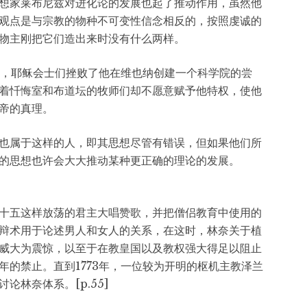
思想家莱布尼兹对进化论的发展也起了推动作用，虽然他
观点是与宗教的物种不可变性信念相反的，按照虔诚的
物主刚把它们造出来时没有什么两样。
2年，耶稣会士们挫败了他在维也纳创建一个科学院的尝
着忏悔室和布道坛的牧师们却不愿意赋予他特权，使他
帝的真理。
也属于这样的人，即其思想尽管有错误，但如果他们所
的思想也许会大大推动某种更正确的理论的发展。
十五这样放荡的君主大唱赞歌，并把僧侣教育中使用的
辩术用于论述男人和女人的关系，在这时，林奈关于植
威大为震惊，以至于在教皇国以及教权强大得足以阻止
年的禁止。直到1773年，一位较为开明的枢机主教泽兰
林奈体系。[p.55]