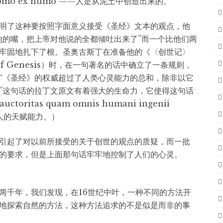
mo ex humo ——人是从泥土中创造出来的。”
明了这种要按照字面意义接受《圣经》文本的观点，他
他的嘴，把上帝对他说的全都倾吐出来了”而一个比他们两
牢固地扎下了根。圣奥古斯丁在准备他的《〈创世记〉
ok of Genesis）时，在一句著名的话中确立了一条规则，
“《圣经》的权威超过了人类心灵能力的总和，除非以它
”这句话的拉丁文原文有着强大的生命力，它使得这句话
uctoritas quam omnis humani ingenii
有人的天赋能力。）
引起了对以前所接受的关于创世的观点的质疑，而一批
的要求，但是上面那句话牢牢地控制了人们的心灵。
两千年，我们发现，在16世纪中叶，一种不同的方法开
地探索自然的方法，这种方法追求的不是似是而非的事