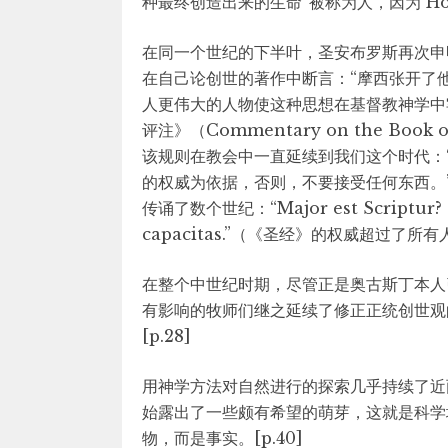
种最终创造出来的生命“被称为人，因为 Ho
在同一个世纪的下半叶，圣安布罗斯再次申
在自己论创世的著作中断言：“摩西张开了
人更伟大的人物使这种思想在基督教神学中
评注》（Commentary on the Bo
该规则在教会中一直延续到我们这个时代：
的权威为依据，否则，不要接受任何东西。
传诵了数个世纪：“Major est Scriptur? a
capacitas.”（《圣经》的权威超过了所
在整个中世纪时期，尽管正是奥古斯丁本人
有影响的牧师们继之延续了修正正统创世观
[p.28]
用神学方法对自然进行的探索几乎持续了近
始露出了一些颇有希望的萌芽，这就是科学
物，而是事实。[p.40]