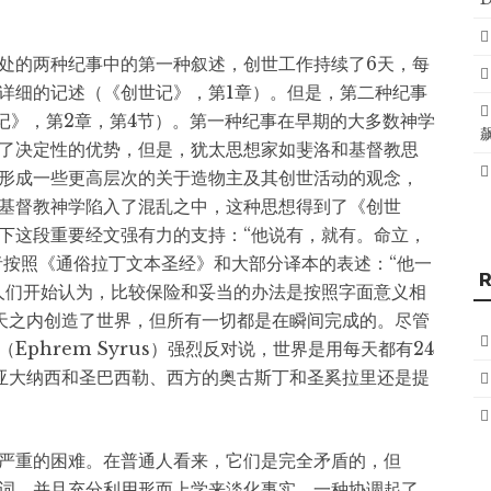
处的两种纪事中的第一种叙述，创世工作持续了6天，每
详细的记述（《创世记》，第1章）。但是，第二种纪事
世记》，第2章，第4节）。第一种纪事在早期的大多数神学
了决定性的优势，但是，犹太思想家如斐洛和基督教思
形成一些更高层次的关于造物主及其创世活动的观念，
基督教神学陷入了混乱之中，这种思想得到了《创世
下这段重要经文强有力的支持：“他说有，就有。命立，
者按照《通俗拉丁文本圣经》和大部分译本的表述：“他一
人们开始认为，比较保险和妥当的办法是按照字面意义相
天之内创造了世界，但所有一切都是在瞬间完成的。尽管
phrem Syrus）强烈反对说，世界是用每天都有24
亚大纳西和圣巴西勒、西方的奥古斯丁和圣奚拉里还是提
严重的困难。在普通人看来，它们是完全矛盾的，但
词，并且充分利用形而上学来淡化事实，一种协调起了