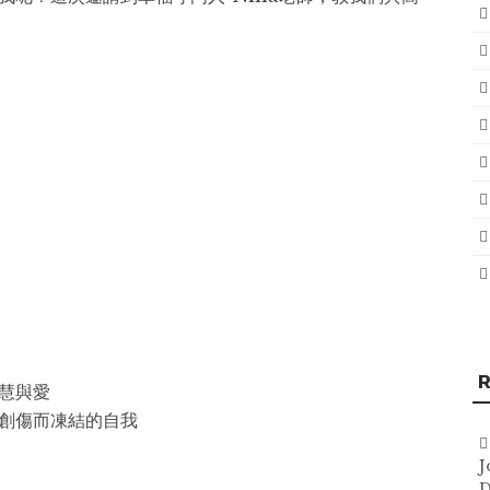
R
慧與愛
創傷而凍結的自我
J
D