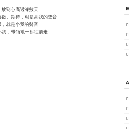
，放到心底過濾數天
喜歡、期待，就是高我的聲音
躁，就是小我的聲音
小我，帶領衪一起往前走
、
A