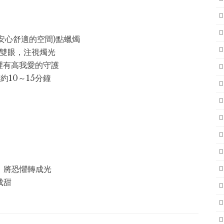
安心舒適的空間)點蠟燭
閉雙眼，注視燭光
裡有高我愛的守護
約10～15分鐘
，將恐懼轉成光
成甜