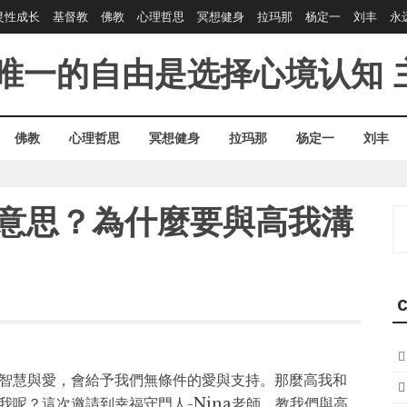
灵性成长
基督教
佛教
心理哲思
冥想健身
拉玛那
杨定一
刘丰
永
唯一的自由是选择心境认知
佛教
心理哲思
冥想健身
拉玛那
杨定一
刘丰
什麼意思？為什麼要與高我溝
S
fo
C
智慧與愛，會給予我們無條件的愛與支持。那麼高我和
我呢？這次邀請到幸福守門人-Nina老師，教我們與高