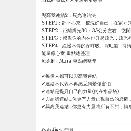
請我的高我介入更深的引導我
與高我連結2：燭光連結法
STEP1：靜下心來，梳洗好自己，在家裡(
STEP2：距離燭光30～35公分左右，微
STEP3：感覺你的內在也升起燭光，燭光
STEP4：緩慢不停的深呼吸、深吐氣…持續
能量療心室 重點總整理
療癒師- Nina 重點總整理
✔每個人都可以與高我連結
✔連結不代表不再感受到憂傷害怕
✔連結是提升自己的力量(內在水晶塔)
✔與高我連結…你更有力量正視自己的恐懼
✔與高我連結…你更有力量將所有不甜，轉
Posted in
心理哲思