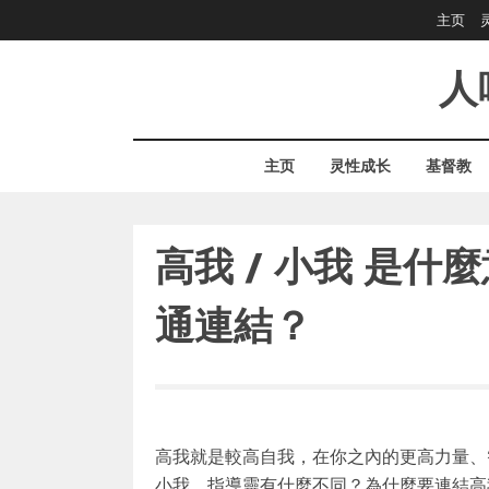
Skip
主页
to
content
人
主页
灵性成长
基督教
高我 / 小我 是
通連結？
高我就是較高自我，在你之內的更高力量、
小我、指導靈有什麼不同？為什麼要連結高