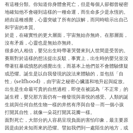
有這種分類。你知道你身體會死亡，但是每個人卻都曾秘密
地確知他不會碰到這樣的一種命運，而生命多少是永恆的。
經由這種感覺，心靈突破了所有的誤解，而同時暗示出自己
和宇宙的本質。
於是，在確實性的更大層面，宇宙無始亦無終。在那層面，
沒有矛盾，心靈也是無始亦無終。
很多的人相信，嬰兒出生時帶著哭聲來到人世間是受苦的。
賽斯對於這樣的想法提出反駁，事實上，出生時的嬰兒並沒
帶著狂暴或憤怒的感覺出生，而基本上他們並不會體驗懷疑
或恐懼。誕生是以自我發現的說法來體驗的，並包括「自
性」(selfhood) ，由宇宙之秘密心臟溫和地升起與綻放。
出生是生命最可貴的自然過程，即使在被認為「不正常」的
誕生裡，嬰兒那方面仍有一種發現與喜悅的感受。人類的誕
生就與任何自然生物一樣的井然有序與自發—而一個小孩
打開其自性，就像一朵花打開其花瓣一樣。
面對死亡，大部分的人容易呈現負面的害怕印象，最主要原
因是由於未知而來的恐懼。譬如我們到一處陌生的地方，或