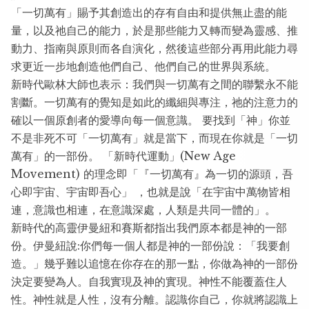
「一切萬有」賜予其創造出的存有自由和提供無止盡的能
量，以及祂自己的能力，於是那些能力又轉而變為靈感、推
動力、指南與原則而各自演化，然後這些部分再用此能力尋
求更近一步地創造他們自己、他們自己的世界與系統。
新時代歐林大師也表示：我們與一切萬有之間的聯繫永不能
割斷。一切萬有的覺知是如此的纖細與專注，祂的注意力的
確以一個原創者的愛導向每一個意識。 要找到「神」你並
不是非死不可「一切萬有」就是當下，而現在你就是「一切
萬有」的一部份。 「新時代運動」(New Age
Movement) 的理念即「『一切萬有』為一切的源頭，吾
心即宇宙、宇宙即吾心」 ，也就是說「在宇宙中萬物皆相
連，意識也相連，在意識深處，人類是共同一體的」。
新時代的高靈伊曼紐和賽斯都指出我們原本都是神的一部
份。伊曼紐說:你們每一個人都是神的一部份說：「我要創
造。」幾乎難以追憶在你存在的那一點，你做為神的一部份
決定要變為人。自我實現及神的實現。神性不能覆蓋住人
性。神性就是人性，沒有分離。認識你自己，你就將認識上