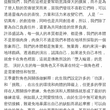
提醒我們，我們在這裡是要幫助意識偉大的擴展，而不是為
了替人類的苦痛號哭而來，當我們發現不喜歡它們時，可以
透過靈魂內在的喜悅、力量和活力來改變它們。 人是「一
切萬有」的創造物，同時也是共同創造者，所以，我們除了
要為自己負責任外，還要為共同創造的世界負責。
許添盛認為，每一個人的本質都是神、都是佛，我們的本體
不是那個肉身，肉身只不過是我們本體在地球所採取的一個
形象而已。我們的本體都是無量光、無量壽，相約來演一齣
地球戲碼。透過戲的演出，認識自己，如果迷失自己本性，
就會卡在角色裡面，這就是佛教所說的「墮入輪迴」的意
思。 演好人生的每一個角色又不執著在特定一個角色裡，
是需要體悟和智慧。
王季慶對角色與關係做解釋：此生我們設定許多的「功課」
和「挑戰」，在出生的環境和肉體的障礙上，但更多的學習
得在人際關係中磨練。角色扮演和人際關係就形成了最好的
修練道場。例如親人之間愛恨情仇，由於生活中無可避免的
密切接觸，難避免地暴露出自己的缺點而易起摩擦；可以由
彼此的努力、寬容、付出而學到相處之道，甚至於化解了累