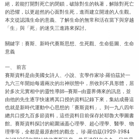
絕，若能打開對死亡的閉鎖，破除對生的執著，解除對死亡
的恐懼，以更超然的心面對生死，進而建立開達的人生觀。
本文從認識生命的意義、了解生命的無常和活在當下與穿越
「生」與「死」的迷失三進路來探討。
關鍵字：賽斯、新時代賽斯思想、生死觀、生命藍圖、生命
意義
一、 前言
賽斯資料是由美國女詩人、小說、玄學作家珍‧羅伯茲於一
九六三年開始每週兩次的出神狀態中，所收到不具形體，居
於多次元實相中的靈性導師─賽斯─由靈界傳來的訊息，並
由他的先生逐字快速將其口授的資料記錄下來，集結成冊這
也就是新時代運動中心思想的「賽斯資料」。到一九八四年
總共口授九百多節資料，這些資料目前保存於耶魯大學圖書
館。賽斯資料探討的範圍涵蓋心理學、超心理學、醫學、物
理學等，全都是最原創性的觀念 。珍‧羅伯茲(1929-1984