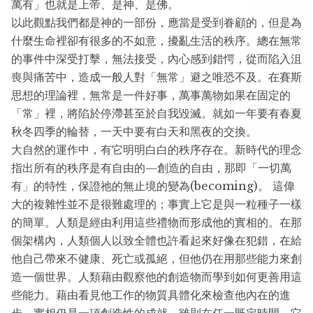
萬有」也就是上帝、是神、是佛。
以此觀點我們都是神的一部份，應當是受到眷顧的，但是為
什麼生命裡卻有很多的不如意，擾亂生活的秩序。總在無常
的事件中深受打擊，無法接受，內心感到錯愕，從而陷入沮
喪與痛苦中，造成一般人對「無常」避之唯恐不及。在賽斯
思想的理論裡，無常是一件好事，萬事萬物如果在固定的
「常」裡，將陷於停滯甚至於自我毀滅。就如一年要有春夏
秋冬四季的輪替，一天中要有白天和黑夜的交換。
大自然的運作中，有它明明白白的秩序存在。新時代的理念
指出所有的秩序是有自由的—創造的自由，那即「一切萬
有」的特性，保證祂的無止境的變為(becoming)。 這偉
大的複雜性並不是很難處理的；事實上它是與一粒種子一樣
的簡單。人類是經由利用這些禮物而形成他的實相的。在那
個架構內，人類個人以致全體也許看起來好像在犯錯，在給
他自己帶來不健康、死亡或孤絕，但他仍在用那些能力來創
造一個世界。人類藉由觀察他的創造物而學到如何更善用這
些能力。藉由看見他工作的物質具體化來檢查他內在的進
步。實相仍是一項創造性的成就，雖則在任一既定時間，它