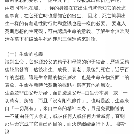
兩者同等地在場。 。你的身體在它出生時就覺知它的死這
個事實，在它死亡時也覺知它的出生。 因此，死亡就與出
生一樣的有創造性對行動和意識也是一樣的必要。 要進入
賽斯思想的生死觀，可由認識生命的意義、了解生命無常與
活在當下和破除生死的迷思三個進路來討論。
（一）生命的意義
談到生命，它起源於父的精子和母親的卵子結合，歷經受精
後胚胎發育，然後出生、成長、衰老，最後到死亡，近乎百
年的歷程。這是生命體的物質層次，也是生命在物質面上的
表象。生命在新時代賽斯的觀點裡還有其他的層次。
生命並非由父母所給，而是透過父母─由生命本身，或「一
切萬有」所給，而且「沒有附代條件」。也就是說，生命來
自「一切萬有」，來自生命的精神本身，且是免費贈送的
—不能由任何人拿走，或被任何人或任何力量威脅，直到
那生命完成了它自己的目的，而決定繼續旅行下去。 賽斯
說：