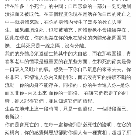
活在許多「小死亡」的中間；自己形象的一部分一刻刻地崩
潰掉而又被取代。在某個程度你現在是活在你自己的死亡之
中—就身體來說，在你的身體內發生了眾多的死亡與重
生。如果細胞沒死，也沒被補充，肉體形象不會繼續存在，
因此在現在，你的意識在你的永在變化的肉體形象周圍閃
爍。 生與死只是一線之隔，沒有分離。
我們的身體必須遵循生於其中的大自然，而在那範圍裡，青
春和老年的循環是極重要的在某些方面，生和死的節奏是像
一口吸入又吐出的氣。感受一下你自己氣息的來來去去。你
並非它，它卻進入你內又離開你，而若沒有它的持續不斷的
流動，你的肉身不能存在。同樣的，你的生命進入你–是你
而又非你–內又出來 而你的一部份。 在讓它們都走了的同
時，卻又記得它們，並且知道它們的旅程。
生命在地球上這一段時間，只是一個過程、一個階段而已。
賽斯說：
你們是會死亡的，在每一處都碰到那必死性的證明，在它的
架構內，你的感覺與思想卻對你個人有一種實相，超越了所