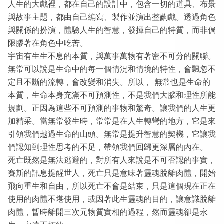
人生的大戲裡，都在自己的設計中，包含一切的道具、布景
與故事主題，都由自己編寫、製作並演出整齣戲。透過角色
與關係的扮演，體驗人生的智慧，發揮自己的特質，而非侷
限膠著在角色中吃苦。
宇宙有生生不息的本質，與萬事萬物有著密不可分的關聯。
無常可以說是生命中的每一個情況和情境的特性，會飄忽不
定且不斷的流轉，會改變和消失。所以， 無常也是生命的
本質，生命本身充滿不可預測性，不是我們大腦和理性所能
規劃。正因為這些不可預測的事物和驚奇。讓我們的人生更
加精采。當無常發生時，常常是在人生轉彎的地方，它是來
引領我們越過生命的山頭。無常是提升智慧的契機，它讓我
們認知到理性思考的不足，帶領我們回歸更深層的內在。
死亡既然是無法逃避的，對所有人來說是不可否認的事實，
賽斯的訊息提醒世人，死亡只是意味著靈魂脫離肉體，開始
飛向重生和自由，所以死亡不會是結束，只是這個現在正在
使用的肉體不堪使用，或因著此生靈魂的目的，讓意識脫離
肉體，暫時離開三次元物質實相的過程，然而靈魂卻是永