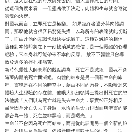
以，沒人是在他的時辰前死去的。個人選擇死亡的時間。
從這個角度來看，一但靈魂做了決定，肉體和生命就會遵從
靈魂的決定。
對靈魂而言，立即死亡是極樂。 如果臨終者過分與肉體認
同，那麼他就會很容易驚慌失措，以為所有的表達就此切斷
了，而由此他的意識也就快要熄滅了。這種對滅絕的相信，
這種對本體即將在下一刻被消滅的確信，是一個嚴酷的心理
經驗，它本身就可能帶來不幸的反應。 放不下軀體只會導
致於過多的掙扎和痛苦。
新時代靈性大師賽斯的觀點認為，死亡不是滅絕，靈魂不會
隨著肉體的死亡而滅絕。肉體的結束是另一個新生命的旅
程。靈魂是在不同的時空中，藉由不同的肉身，不斷輪迴來
體驗人生經驗的存在體。催眠大師紐頓博士提出對死亡的想
法他說「人們以為死亡就是失去生命力，事實卻正好相反，
盡管因為死亡失去了身軀，永恆的生命力也因而與聖靈的能
源合為一體，死亡並非黑暗，而是曙光。」
生命並不會因為死亡而結束，而是從此展開另一個全新的旅
程。死與生互為循環，依照新時代靈魂永生的理念，「往