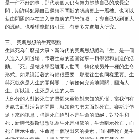
是一件不好的事，那代表個人仍有努力超越自己的成長空
間，期許與勉勵自己繼續不間斷的研讀更上一層樓。也可以
藉由問題的存在進入更寬廣的思想領域，引導自己找到更大
的源頭。也希望能拋磚引玉，有更多先進加入研究。
三、 賽斯思想的生死觀點
生與死為什麼是大事？新時代的賽斯思想認為「生」是一個
人進入人間道場，帶著生命的藍圖從事一切學習和創造的活
動。「死」是結束學習離開人世間，轉化成另外一種的生命
形式。如果說活著的時候很重要，那麼往生也同樣重要。生
與死就像是人生的開與關，了解如何完美地開關，圓滿人
生。所以說，生死是人生的大事。
大部分的人對於死亡的畏懼來至於對未知的恐懼，當我們有
勇氣去面對活著的問題，就知道怎麼去面對死亡。賽斯所傳
遞下來的訊息，強調死亡絕對不是生命的滅絕，對於生和
死，新時代賽斯思想認為生死是相依的，生命暗示死亡，而
死亡暗示生命。生命是一個說出來的要素，而同時死亡是生
命所依賴的要素，「隱在其下」，沒被說出卻仍然在場。