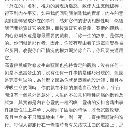
「外在的」名利、權力的展現所迷惑。致使人生支離破碎，
得不到內在平安。如果我們回到我創造我的實相，內在的意
識能量轉變成外在的事件，感知它們的密切相關性時，然後
我們開始質疑它的來源，而後質疑它的意義。賽斯的觀點，
內心戲劇永遠是那最重要的戲劇。「你一生的故事」是你寫
的。你們就是那作者。因此，你沒有理由看了這戲而覺得被
它所困。改變你自己情況的權力屬於你自己，你只要去運用
它。
高靈伊曼紐對修改生命藍圖也抱持肯定的觀點，沒有任何一
刻是不應當發生的，沒有任何一件事情是碰巧出現的。藍圖
是完美無缺的，為什麼？因為你就是藍圖的設計師，而且在
呼吸生命的同時，你們就在不斷的創造自己的生命 。宇宙
間沒有一個意外是意外，人生的不如意和種種病痛的磨難及
試煉，其實都是內在心靈的一種召喚，靈魂的安排會藉由事
件讓靈性往上昇華，人碰到了困境的時候，才會試圖改變。
況且生命並不只簡單地由「生」到「死」，直接而順遂的進
行。每個人都旅行在一條隨時會有叉路或迂曲的道路上，那