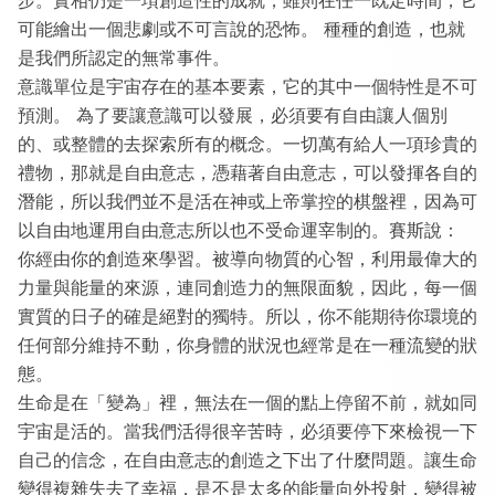
可能繪出一個悲劇或不可言說的恐怖。 種種的創造，也就
是我們所認定的無常事件。
意識單位是宇宙存在的基本要素，它的其中一個特性是不可
預測。 為了要讓意識可以發展，必須要有自由讓人個別
的、或整體的去探索所有的概念。一切萬有給人一項珍貴的
禮物，那就是自由意志，憑藉著自由意志，可以發揮各自的
潛能，所以我們並不是活在神或上帝掌控的棋盤裡，因為可
以自由地運用自由意志所以也不受命運宰制的。賽斯說：
你經由你的創造來學習。被導向物質的心智，利用最偉大的
力量與能量的來源，連同創造力的無限面貌，因此，每一個
實質的日子的確是絕對的獨特。所以，你不能期待你環境的
任何部分維持不動，你身體的狀況也經常是在一種流變的狀
態。
生命是在「變為」裡，無法在一個的點上停留不前，就如同
宇宙是活的。當我們活得很辛苦時，必須要停下來檢視一下
自己的信念，在自由意志的創造之下出了什麼問題。讓生命
變得複雜失去了幸福，是不是太多的能量向外投射，變得被