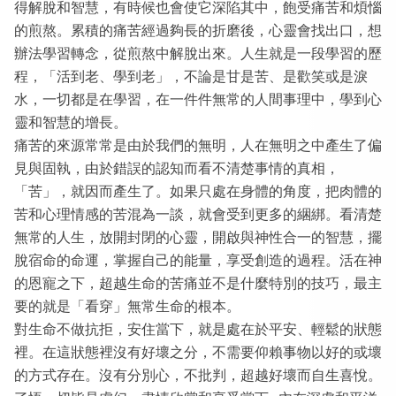
得解脫和智慧，有時候也會使它深陷其中，飽受痛苦和煩惱
的煎熬。累積的痛苦經過夠長的折磨後，心靈會找出口，想
辦法學習轉念，從煎熬中解脫出來。人生就是一段學習的歷
程，「活到老、學到老」，不論是甘是苦、是歡笑或是淚
水，一切都是在學習，在一件件無常的人間事理中，學到心
靈和智慧的增長。
痛苦的來源常常是由於我們的無明，人在無明之中產生了偏
見與固執，由於錯誤的認知而看不清楚事情的真相，
「苦」，就因而產生了。如果只處在身體的角度，把肉體的
苦和心理情感的苦混為一談，就會受到更多的綑綁。看清楚
無常的人生，放開封閉的心靈，開啟與神性合一的智慧，擺
脫宿命的命運，掌握自己的能量，享受創造的過程。活在神
的恩寵之下，超越生命的苦痛並不是什麼特別的技巧，最主
要的就是「看穿」無常生命的根本。
對生命不做抗拒，安住當下，就是處在於平安、輕鬆的狀態
裡。在這狀態裡沒有好壞之分，不需要仰賴事物以好的或壞
的方式存在。沒有分別心，不批判，超越好壞而自生喜悅。