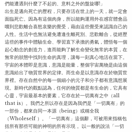
們能遭遇到什麼了不起的、意料之外的盤旋哪!」
出生是邁向死亡的歷程，只要存活在世上的一天，就一定會
面臨死亡。因為有這個肉身，所以能夠運用外在感官體會品
嚐到悲歡離合喜怒哀樂的覺受，藉由這些覺受來認識自己的
人性。生活中也無法避免遭逢生離死別、悲歡離合，從經歷
這些的事件中體驗生命、學習直下承擔的勇氣，體悟每一個
起心動念的創造力，進而能夠了解生命變化無常的本質，在
無常的狀態中找到生命的真理，讓每一刻真心地活在當下。
宇宙的本體即是意識，意識是能量，整個宇宙萬物是由這個
意識給出了物質世界的定律。而生命是以意識存在於物質世
界裡。存在自然中的每一個細小的元子和分子都有意識想展
現。新時代的觀點認為，任何的物質都是有生命的，它具有
心靈，宇宙最基本的要素，它存在於一切萬有之中（all
that is）。我們之所以存在是因為我們是「一切萬有」的
一部份，都來自同一本源（being）或稱全我
（Wholeself ）。「一切萬有」這個辭，可被用來指稱包
括所有那些可能的神明的所有示現 。以一般的說法「一切