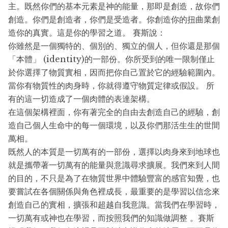
主。既然你們的基本元素是神的能量，那即是創造，故你們
創造。你們是創造者，你們是受造者。你創造你的扭曲業創
造你的真實。這是你的學習之道。 賽斯說：
你雖然是一個獨特的、個別的、獨立的個人，但你還是那個
「本體」 (identity)的一部份。你所受到的唯一限制僅止
於你選擇了物質實相，因而把你自己置於它的經驗範圍內。
當你有物質性的肉身時，你就得遵守物質定律或假設。 所
有的這一切造成了一個肉體的表達架構。
在這個架構裡面，你有著完全的自由去創造自己的經驗，創
造自己個人生命中的每一個環境，以及你們那活生生的世間
萬相。
既然人的本質是一切萬有的一部份，選擇以肉身來到地球也
就是攜帶著一切萬有的能量與意識尋求擴展。我們來到人間
的目的，不只是為了在物質世界中體驗豐富的感官知覺，也
要嘗試在各個關係與角色裡成長，最重要的是學習以信念來
創造自己的實相，擴張和超越自我意識。當我們在學習時，
一切萬有或神也在學習，而按照我們的知識做調整 。賽斯