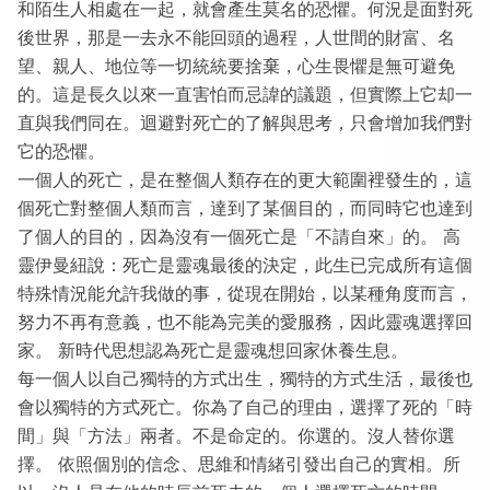
和陌生人相處在一起，就會產生莫名的恐懼。何況是面對死
後世界，那是一去永不能回頭的過程，人世間的財富、名
望、親人、地位等一切統統要捨棄，心生畏懼是無可避免
的。這是長久以來一直害怕而忌諱的議題，但實際上它却一
直與我們同在。迴避對死亡的了解與思考，只會增加我們對
它的恐懼。
一個人的死亡，是在整個人類存在的更大範圍裡發生的，這
個死亡對整個人類而言，達到了某個目的，而同時它也達到
了個人的目的，因為沒有一個死亡是「不請自來」的。 高
靈伊曼紐說：死亡是靈魂最後的決定，此生已完成所有這個
特殊情況能允許我做的事，從現在開始，以某種角度而言，
努力不再有意義，也不能為完美的愛服務，因此靈魂選擇回
家。 新時代思想認為死亡是靈魂想回家休養生息。
每一個人以自己獨特的方式出生，獨特的方式生活，最後也
會以獨特的方式死亡。你為了自己的理由，選擇了死的「時
間」與「方法」兩者。不是命定的。你選的。沒人替你選
擇。 依照個別的信念、思維和情緒引發出自己的實相。所