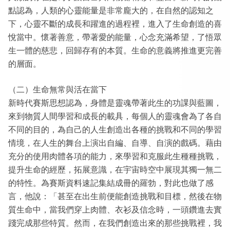
點認為，人類的心靈能量是非常龐大的，在自然的認知之
下，心靈不斷的成長和躍進的過程裡，進入了生命創造的喜
悅當中。懷著善意，帶著愛的能量，心念充滿希望，了悟眾
生一體的慈悲，回歸存有的本質。生命的意義將推進更完善
的層面。
（二）生命無常與活在當下
新時代賽斯思想認為，身體是靈魂帶著此生的功課與藍圖，
來到物質人間學習和成長的載具，每個人的靈魂會為了各自
不同的目的，為自己的人生創造出各種的挑戰和不同的學習
情境，在人生的舞台上演出自編、自導、自演的戲碼。藉由
充分的使用肉體各項的能力，來學習和克服此生種種挑戰，
提升生命的經歷，拓展意識，在宇宙時空中展現其獨一無二
的特性。為賽斯資料速記集結成冊的羅勃，對此也做了感
言，他說：「甚至在出生前便能創造挑戰和目標，然後在物
質生命中，當我們穿上肉體、衣衫及信念時，一頭鑽進去實
踐完成那些特質。然而，在我們創造出來的那些挑戰裡，我