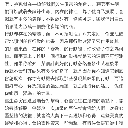
麼，挑戰就在—瞭解我們與生俱來的創造力。藉著事件我
們可以試著去鍛鍊生命。內在的神性，為了使自己擴展，意
識就有更多的選擇，不致於只有一條路可走，讓我們用自己
的創造力形成一個變化多端的內涵。
行動即存在的精髓，而「不可預測性」即其定則。你無法確
定地預測任何行動的結果，因為那行動改變了它作用於其上
的那個東西。在你的「變為」的行動裡，你改變了你之為何
物。而事實上，推動一個行動的動機就是它的這個不可預測
性。如果你確知，某個計劃好的行動必然會發生某種後果，
你就不會對其結果有多少好奇了。就是因為你不知道它到底
會怎麼樣，你才有動機去採取那些發現其結果的行動，而這
個好奇心，你想知道的強烈願望，就是維持你的活力，促使
你繼續「變為」的力量。
當生命突然遭遇痛苦打擊時，心靈往往在強烈的震撼下，開
始尋找解脫。每經歷一次無常的事件就會帶給人們一次身心
靈整體的洗禮，就會讓人留下一點經驗和心得。這些寶貴的
經驗和心得，會給靈性帶來一些衝擊，有時候會讓它從中獲