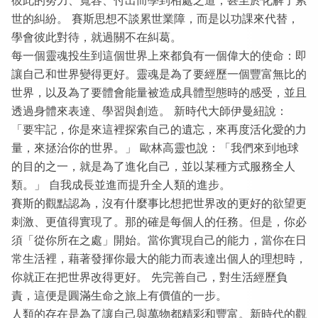
世的糾紛。 賽斯思想不談累世業障，而是以功課來代替，
學會彼此對待，就過關不在糾葛。
每一個靈魂投生到這個世界上來都負有一個偉大的使命：即
讓自己和世界變得更好。靈魂是為了要經歷一個豐富無比的
世界，以及為了要體會能量被造成具體型態時的感受，並且
透過身體來表達、學習與創造。 新時代大師伊曼紐說：
「要牢記，你是來這裡探索自己的遺忘，來再度活化愛的力
量，來拯治你的世界。」 歐林高靈也說：「我們來到地球
的目的之一，就是為了進化自己，並以某種方式服務全人
類。」 自我成長並進而提升全人類的進步。
賽斯的觀點認為，沒有什麼事比想把世界改的更好的欲望更
刺激、更值得實現了。那的確是每個人的任務。但是，你必
須「從你所在之處」開始。當你實現自己的能力，當你在日
常生活裡，藉著發揮你最大的能力而表達出個人的理想時，
你就正在把世界改得更好。 先完善自己，對生活經歷負
責，這便是圓滿生命之旅上有價值的一步。
人類的存在是為了讓自己與萬物都精彩和豐富。新時代的觀