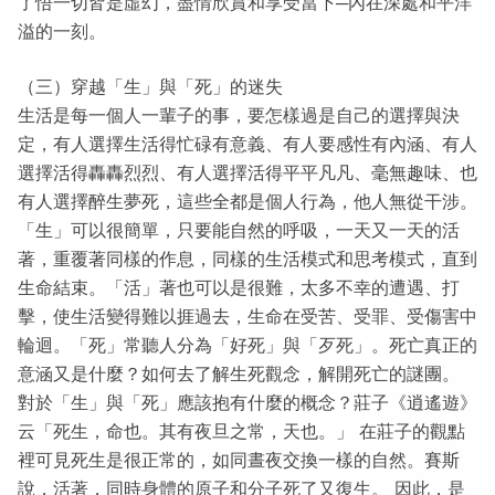
了悟一切皆是虛幻，盡情欣賞和享受當下─內在深處和平洋
溢的一刻。
（三）穿越「生」與「死」的迷失
生活是每一個人一輩子的事，要怎樣過是自己的選擇與決
定，有人選擇生活得忙碌有意義、有人要感性有內涵、有人
選擇活得轟轟烈烈、有人選擇活得平平凡凡、毫無趣味、也
有人選擇醉生夢死，這些全都是個人行為，他人無從干涉。
「生」可以很簡單，只要能自然的呼吸，一天又一天的活
著，重覆著同樣的作息，同樣的生活模式和思考模式，直到
生命結束。「活」著也可以是很難，太多不幸的遭遇、打
擊，使生活變得難以捱過去，生命在受苦、受罪、受傷害中
輪迴。「死」常聽人分為「好死」與「歹死」。死亡真正的
意涵又是什麼？如何去了解生死觀念，解開死亡的謎團。
對於「生」與「死」應該抱有什麼的概念？莊子《逍遙遊》
云「死生，命也。其有夜旦之常，天也。」 在莊子的觀點
裡可見死生是很正常的，如同晝夜交換一樣的自然。賽斯
說，活著，同時身體的原子和分子死了又復生。 因此，是