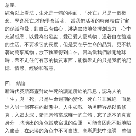
意義。
綜合以上看法，生死是一體的兩面，『死亡』只是一個概
念。學會死亡,才能學會活著。 當我們活著的時候相信宇宙
的保護和愛，對自己有信心，淋漓盡致地發揮創造力，心中
充滿感恩，以愛為出發點，愛己愛人愛萬物，過著自在豁達
的生活。不要求它的長度，但是要在乎生命的品質。更不執
著於萬事萬物，放下執著得到自在。因為當我們離開地球
時，帶不走任何有形的物質東西，能攜帶走的只是我們的記
憶、情感、經驗和智慧。
四、 結論
新時代賽斯高靈對於生死的議題所給的訊息，認為人的
「生」與「死」只是生命週期的變化，死亡並非滅絕，而是
進入另一個存在的狀態中。人生如戲，活著時容易以假修
真，入戲太深，錯把肉體當成唯一的主體，忘了原本的真實
身分，將演出的角色當成宿世的命運，可能會因此不斷地陷
入痛苦，在悲慘的角色中不可自拔。賽斯思想中強調，整個