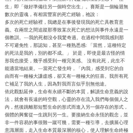
生」即「做好準備往另一個時空出生」。賽斯是一個輪迴無
數次的靈魂，有相當豐富的死亡經驗，祂說：
多次的死亡經驗裡，我總是在事後發現我的死亡具教育意
義。在兩世之間追蹤那導致某次死亡的想法與事件永遠是一
個教訓。—我的死都沒令我驚奇過。在過程中間我感到那
不可避免性，那認知，甚至一種熟悉感: 「當然，這種特定
的死法是我的，別的都不成。」 於是，即使是最古怪的情
形我也接受，幾乎感受到一種完美感。 沒有此死，此生不
能適當地結束。—當死亡發生時，「內我」感受到它的自
由而有一種極大謙虛感，卻又有一種極大的狂喜。我所有死
亡補足了我的人生，因為對我而言似乎別無他途。
依此觀點延伸，生命有永續不斷的本質，解讀生命意義的說
法，就會有長遠的時空觀，心靈的存在流入我們每個個人之
內，然後跳離那短暫生命的形式而進入另一個存在的形式，
個體的興奮從一生跳到另一生。要接納生命永恆的觀念，並
非一件容易的事很難一蹴可幾，需要一種引導，去擴展心理
意識層面，走入生命本質最深層的核心，使人理解生命終極