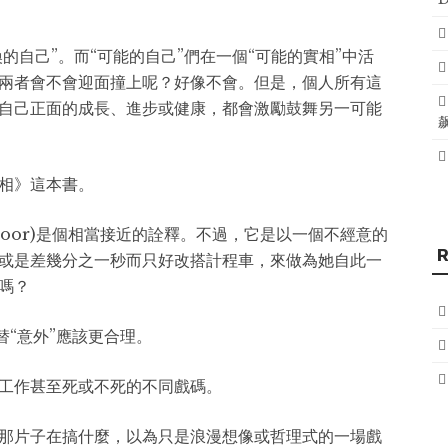
的自己”。而“可能的自己”們在一個“可能的實相”中活
兩者會不會迎面撞上呢？好像不會。但是，個人所有這
自己正面的成長、進步或健康，都會激勵鼓舞另一可能
相》這本書。
g door)是個相當接近的詮釋。不過，它是以一個不經意的
或是差幾分之一秒而只好改搭計程車，來做為她自此一
嗎？
替“意外”應該更合理。
工作甚至死或不死的不同戲碼。
那片子在搞什麼，以為只是浪漫想像或哲理式的一場戲