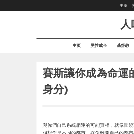
Skip
主页
to
content
人
主页
灵性成长
基督教
賽斯讓你成為命運
身分)
與你們自己系統相連的可能實相，就像圍繞
相想作是不同的都市，在你離開自己的都市