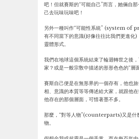
吧！但就賽斯的“可能自己”而言，她倆自
己去玩味玩味吧！
另外一種叫作“可能性系統” (system of 
有不同當下的意識(好像往往比我們更進化
靈體形式。
我們在地球這個系統結束了輪迴轉世之後，
家？或是一般宗敎中描述的形形色色的“層面”
賽斯自己便是在無形界的一個存有，他也旅
相、意識的本質等等傳述給大家，就跟他在
他存在的那個層面，可惜著墨不多。
那麼，“對等人物”(counterparts
物。
假想全我或超靈是一個手掌，而在每百年中