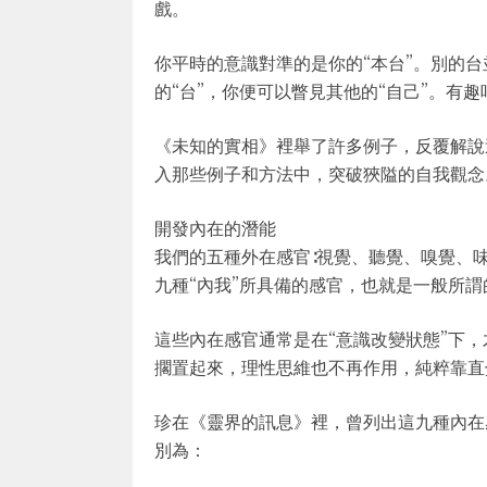
戲。
你平時的意識對準的是你的“本台”。別的
的“台”，你便可以瞥見其他的“自己”。有趣
《未知的實相》裡舉了許多例子，反覆解說
入那些例子和方法中，突破狹隘的自我觀念
開發內在的潛能
我們的五種外在感官∶視覺、聽覺、嗅覺、
九種“內我”所具備的感官，也就是一般所
這些內在感官通常是在“意識改變狀態”下，
擱置起來，理性思維也不再作用，純粹靠直
珍在《靈界的訊息》裡，曾列出這九種內在
別為：