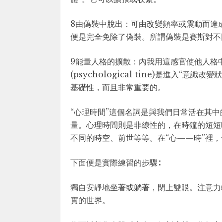
8由偽裝中脫出：可由改變頻率或震動而達
便是完全免除了偽裝。所謂偽裝是賽斯對不
9能量人格的擴散：內我用這感官使他人格中
(psychological tine)是進入“
基礎性，而且非常重要的。
“心理時間”這個名詞是與我們日常活在其中
量。心理時間則是非線性的，在時鐘的短短
不同的時空、前世等等。在“心——時”裡
下面便是實際練習的步驟∶
獨自安靜地坐著或躺著，閉上雙眼。注意力
實的世界。