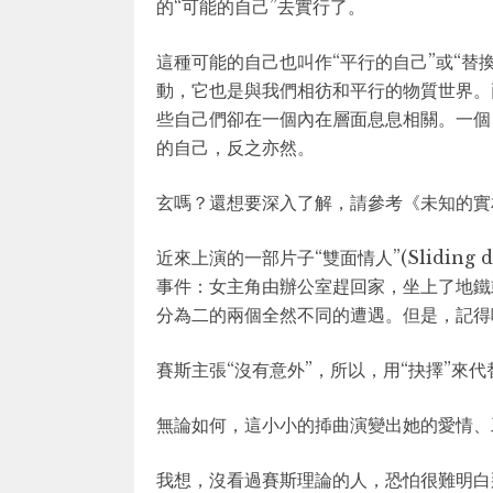
的“可能的自己”去實行了。
這種可能的自己也叫作“平行的自己”或“替換
動，它也是與我們相彷和平行的物質世界。
些自己們卻在一個內在層面息息相關。一個
的自己，反之亦然。
玄嗎？還想要深入了解，請參考《未知的實
近來上演的一部片子“雙面情人”(Slidin
事件：女主角由辦公室趕回家，坐上了地鐵
分為二的兩個全然不同的遭遇。但是，記得
賽斯主張“沒有意外”，所以，用“抉擇”來代
無論如何，這小小的揷曲演變出她的愛情、
我想，沒看過賽斯理論的人，恐怕很難明白