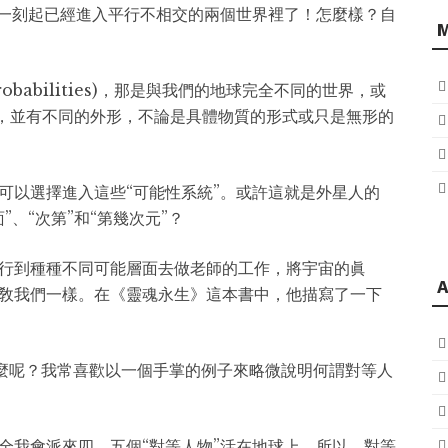
那一刻起已經進入平行不相交的兩個世界裡了！怎麼樣？自
probabilities)，那是與我們的地球完全不同的世界，或
)，並有不同的外形，不論是具體物質的形式或只是無形的
可以選擇進入這些“可能性系統”。或許這就是外星人的
、“次第”和“第幾次元”？
行到種種不同可能層面去做老師的工作，將宇宙的眞
A
敎我們一樣。在《靈魂永生》這本書中，他描寫了一下
)又是什麼呢？我常喜歡以一個手掌的例子來略微說明何謂對等人
全我會派來四、五個“對等人物”活在地球上。所以，對等