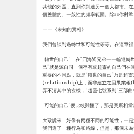
其他的郊區，直到你到達另一個大都市。在
個整體的、一般性的頻率範圍。除非你對準
——《未知的實相》
我們曾談到過轉世和可能性等等。在這章裡
“轉世的自己”，在“四海皆兄弟——輪迴轉
己”就是源自同一個存有或超靈的自己們在
重要的不同點，就是“轉世的自己”乃是超
(relationship)上，而非建立在因果業報(
弄不淸其中的玄機，“超靈七號系列”三部
“可能的自己”便比較難懂了，那是賽斯相
大致說來，好像有兩種不同的可能性，一是
我們選了一種行為和路線，但是，那個未為