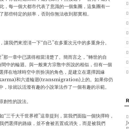
此，每一個大都市代表了意識的一個集團，這集團有一
了那些特定的頻率，否則你無法收到那實相。
，讓我們來澄淸一下“自己”在多重次元中的多重身分。
世”那一章中已講得相當淸楚了。簡而言之，“轉世的自
時間中的輪迴。與一般東方宗敎中所說的相似，但有一個
靈選擇在地球時空中所扮演的角色，是建立在選擇因緣
karma)和六道輪迴(transmigration)上的。如果你仍
曲中，珍就以活潑有趣的小說筆法作了一個有趣的示範。
R
當原創性的說法。
如“三千大千世界裡”這章提到，當我們面臨一個抉擇時，
J
我們選擇的路線，並不會被丟置或消失，而是被我們
D