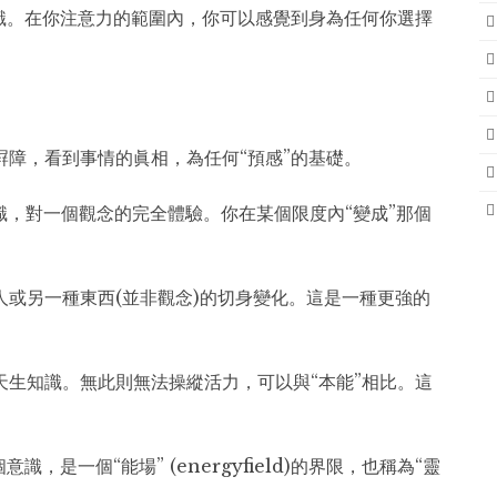
識。在你注意力的範圍內，你可以感覺到身為任何你選擇
屛障，看到事情的眞相，為任何“預感”的基礎。
識，對一個觀念的完全體驗。你在某個限度內“變成”那個
人或另一種東西(並非觀念)的切身變化。這是一種更強的
天生知識。無此則無法操縱活力，可以與“本能”相比。這
是一個“能場” (energyfield)的界限，也稱為“靈