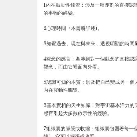
1內在振動性觸覺：涉及一種即刻的直接認
的事物的經驗。
2心理時間〈本篇將詳述)。
3知覺過去、現在與未來，透視明顯的時間
4觀念的感官：牽涉到對一個觀念的直接認
觀念，而由它裡面向外看。
5認識可知的本質：涉及把自己變成另一個
內在震動性觸覺。
6基本實相的天生知識：對宇宙基本活力的
感官引起大多數啟示性的經驗。
7組織囊的膨脹或收縮：組織囊包圍著每一個意識，
體”。它可以擴張或收緊。