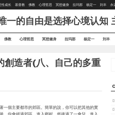
灵性成长
基督教
佛教
心理哲思
冥想健身
拉玛那
杨定一
刘丰
永
唯一的自由是选择心境认知
佛教
心理哲思
冥想健身
拉玛那
杨定一
刘丰
的創造者(八、自己的多重
S
fo
C
著一個主要都市的郊區。簡單的說，你可以把其他的實
後，你會經過郊區，進入鄉村，然後過了一會兒，進入