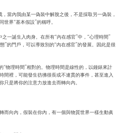
成，當內我由某一偽裝中解脫之後，不是採取另一偽裝，
同世界“基本假設”的稱呼。
之一誕生入肉身。在所有“內在感官”中，“心理時間”
意識改變狀態”的門戶，可以導致別的“內在感官”的發展。因此是很
的“物理時間”相對的。物理時間是線性的，以鐘錶來計
時間裡，可能發生彷彿很長或不連貫的事件，甚至進入
，你只是將你的注意力放進去而轉向內。
轉而向內，假裝在你內，有一個與物質世界一樣生動眞