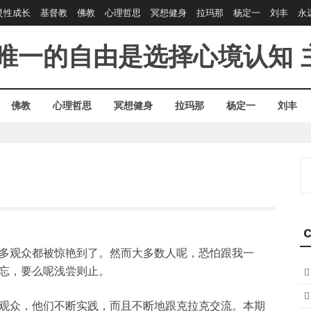
灵性成长
基督教
佛教
心理哲思
冥想健身
拉玛那
杨定一
刘丰
永
唯一的自由是选择心境认知
佛教
心理哲思
冥想健身
拉玛那
杨定一
刘丰
S
fo
C
多观众都被惊艳到了。然而大多数人呢，恐怕跟我一
忘，要么呢浅尝则止。
观众，他们不断实践，而且不断地跟克拉克交流。本期