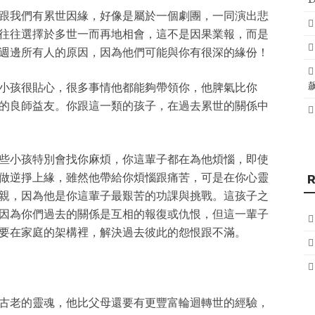
跟我們有累世因緣，好像是屬於一個劇團，一同演出悲
往往選擇於多世一而再地相會，這不是因果業報，而是
週邊所有人的原因，因為他們可能與你有很深的緣份！
小孩很貼心，很多事情他都能夠帶領你，他脾氣比你
的良師益友。你跟這一類的孩子，在過去累世的關係中
些小孩特別會找你麻煩，你這輩子都在為他煩惱，即使
做逆掙上緣，雖然他帶給你煩惱跟痛苦，可是在你心靈
親，因為他是你這輩子最艱苦的功課與挑戰。這孩子之
因為你們過去的關係是互相的報復或仇恨，但這一輩子
要在家庭的架構裡，解決過去彼此的怨恨跟不滿。
古老的靈魂，他比父母還要有更豐富輪迴轉世的經驗，