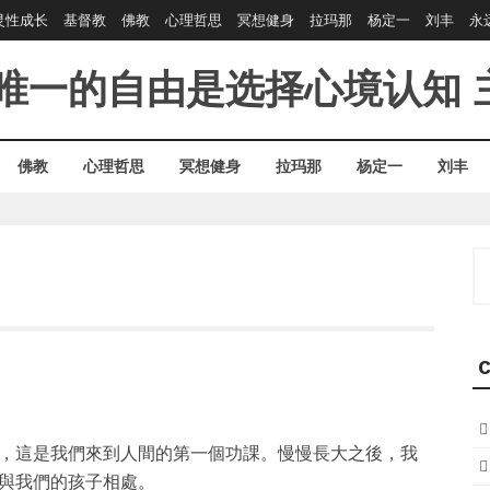
灵性成长
基督教
佛教
心理哲思
冥想健身
拉玛那
杨定一
刘丰
永
唯一的自由是选择心境认知
佛教
心理哲思
冥想健身
拉玛那
杨定一
刘丰
S
fo
C
，這是我們來到人間的第一個功課。慢慢長大之後，我
與我們的孩子相處。