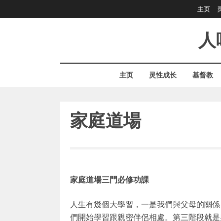
Skip
主页
to
content
人
主页
灵性成长
基督教
家庭道場
家庭道場三門必修功課
人生有幾個大學習，一是我們與父母的關係
們開始學習跟親密伴侶相處。第三階段就是