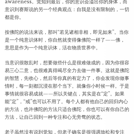
awareness。觉知到最后，你的意识会溢出你的身体，而
意识到赛斯说的另一个经典观点：自我是没有限制的，一切
都是你。
按佛陀的说法来说，那叫“若见诸相非相，即见如来”。当你
是一个纯意识体时，你自然就变得像佛陀一样了——佛，
意思是作为一个纯意识体，活在物质世界中。
当意识很散乱时，想要做些什么是很难做成的，因为你很容
易三心二意，也很难真得竭尽全力去做一件事。这就是佛陀
的智慧，先收心，然后等你真的有定力了，你会发现你做事
情时，每一刻都沉浸在那个当下。就像你小时候一样。于是
事情就很容易成就——所以关键点，其实是在“定”。如果
能“定”，“戒”也可以不用了。每个人都有他自己的回归内心
的方法，也许佛陀的方法只适合佛陀，你也可以有你自己的
方法，让自己回到一种专注和心无旁骛的状态。
老子虽然没有说到觉知，但老子确实是很强调放松和专注