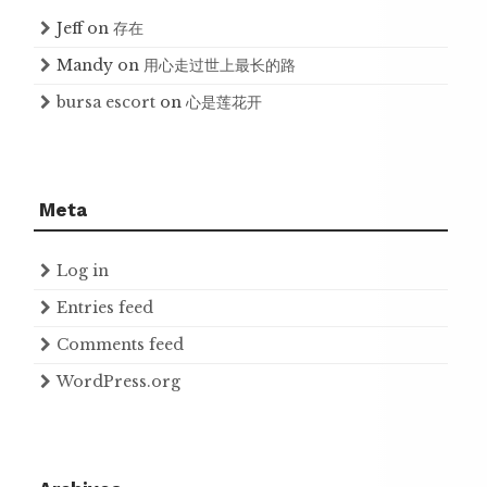
Jeff
on
存在
Mandy
on
用心走过世上最长的路
bursa escort
on
心是莲花开
Meta
Log in
Entries feed
Comments feed
WordPress.org