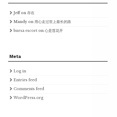
Jeff
on
存在
Mandy
on
用心走过世上最长的路
bursa escort
on
心是莲花开
Meta
Log in
Entries feed
Comments feed
WordPress.org