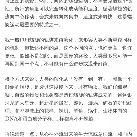
持正圆的轨迹。然而，向内的螺旋运动，不需要克服这个惯
性，所带的角度可以完全转化成动能和速度。循著螺旋的轨
迹向中心移动，会愈来愈向内集中，速度愈来愈快，这是螺
旋运动最重要的特质之一。
我一般也用螺旋的轨迹来谈演化，来形容人类不断重複同样
的机制，但抵达不同的点。这个不同的点，也许更高，也许
更低。假如不是如此，而是圆形的路径，人类最多只可能一
再回到同一个点，不可能有什么进步或退步好谈。
换个方式来说，人类的演化从「没有」到「有」，就像一个
颠倒的螺旋，是透过速度慢下来，才有物质。我们仔细观
察，自然的物质和现象都是透过螺旋的轨迹成立的。遥远银
河系的大星云、超新星的爆发、颱风、漩涡、矿石的沉积纹
理、咖啡泡沫上的花样、螺贝、羊角、蜗牛、生物体内的
DNA和蛋白质分子样……样都离不开螺旋。
再说清楚一点，从心往外流出来的生命流或意识流，和向内