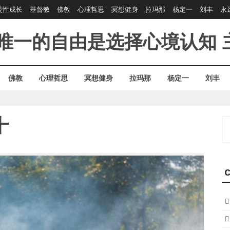
灵性成长
基督教
佛教
心理哲思
冥想健身
拉玛那
杨定一
刘丰
永
唯一的自由是选择心境认知
佛教
心理哲思
冥想健身
拉玛那
杨定一
刘丰
十
S
fo
C