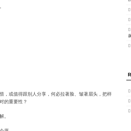
。
惜，或值得跟别人分享，何必拉著脸、皱著眉头，把样
对的重要性？
解。
个愿──