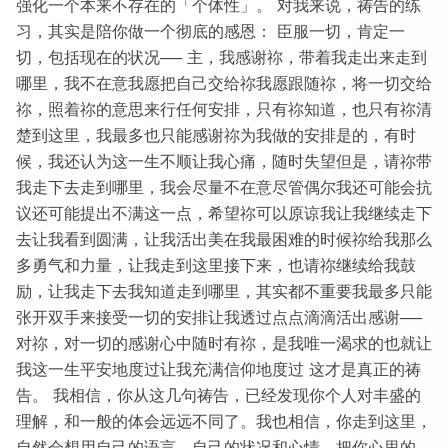
强化一个本来不存在的「个体性」。 对我来说，祷告的练
习，其实是陪你做一个彻底的感恩： 臣服一切，肯定一
切，包括现在的状况── 主，我感谢祢，带着我走出来走到
哪里，我不在意我愿把自己交给祢我愿跟随祢，将一切交给
祢，照着祢的意思来行任何安排，只有祢知道，也只有祢清
楚到这里，我最多也只能感谢祢为我做的安排是的，有时
候，我还认为这一生不顺让我心痛，随时失望但是，请祢带
我走下去走到哪里，我会尽量不在意尽管偶尔我还可能会抗
议还可能提出不满这一点，希望祢可以原谅我让我继续走下
去让我看到圆满，让我活出美在我最困难的时候祢给我那么
多勇气和力量，让我走到这里接下来，也请祢继续给我鼓
励，让我走下去我知道走到哪里，其实都不重要我最多只能
张开双手来接受一切的安排让我透过点点滴滴活出感谢──
对祢，对一切的感谢心中随时有祢，是我唯一渴求的也就让
我这一生平安地度过让我充满信仰地度过 这才是真正的祷
告。 我相信，你从这几句祷告，已经发现你个人对丰盛的
理解，和一般的体会远远不同了。我也相信，你走到这里，
自然会想用自己的语言、自己的状况和心情，把你心里的