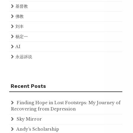
基督教
佛教
刘丰
杨定一
AI
永远诉说
Recent Posts
Finding Hope in Lost Footsteps: My Journey of
Recovering from Depression
Sky Mirror
Andy’s Scholarship