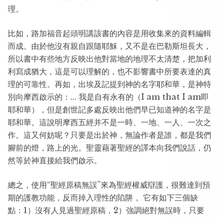
理。
比如，路加福音起頭明講該書的內容是用收集來的資料編輯
而成。由於他沒有親自跟隨耶穌，又不是在巴勒斯坦長大，
所以書中有些地方反映出他對當地的地理不太清楚，把加利
利寫成猶大，這是可以理解的，也不影響書中所要表達的真
理的可靠性。再如，出埃及記提到神的名字耶和華，是神特
別向摩西啟示的：… 我是自有永有的（I am that I am即
耶和華），但是創世記多處反映出他們早已知道神的名字是
耶和華。這說明摩西五經并不是一時、一地、一人、一次之
作。這又何妨呢？只要是出於神，無論作者是誰，都是我們
腳前的燈，路上的光。聖靈藉著聖經的譯本向我們說話，仍
然等於神直接給我們啟示。
總之，使用“聖經原稿無誤”來為聖經權威辯護，很難達到預
期的護教功能，反而掉入理性的陷阱 。它有如下三個缺
點：1）沒有人見過聖經原稿，2）強調絕對無誤時，只要