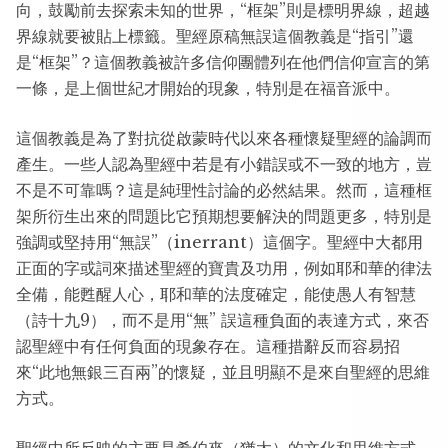
向，鼓勵前去探索未知的世界，“框架”則是標明界線，超越
界線就要被貼上標籤。聖經原稿無誤這個教義是“指引”還
是“框架”？這個教義被許多信仰團體列在他們信仰宣言的第
一條，是上個世紀才開始的現象，特別是在福音派中。
這個教義是為了對抗從啟蒙時代以來各種懷疑聖經的論調而
產生。一些人認為聖經中若是有小錯誤或不一致的地方，豈
不是不可靠嗎？這是純理性討論的必然結果。然而，這種框
架所衍生出來的問題比它預期想要解決的問題更多，特別是
強調或堅持用“無誤”（inerrant）這個字。聖經中大都用
正面的字或詞來描述聖經的寶貴及功用，例如耶和華的律法
全備，能甦醒人心，耶和華的法度確定，能使愚人有智慧
（詩十九9），而不是用“無” 誤這種負面的表達方式，來否
認聖經中有任何負面的現象存在。這種措辭反而容易招
來“此地無銀三百兩”的懷疑，並且明顯不是來自聖經的思維
方式。