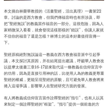
本文摘自林榮華教授的《活畫聖經，活出真理》一書第22
章。討論的是西方教會，但我們傳福音時也有所涉及，即
把“聖經無誤”的教義當作福音的一部分。這很危險，因為人
家稍微深入看看，就會發現這樣那樣的“錯誤”，你讓人家就
不信你的福音了還是怎樣？林博士的這本好書值得宣傳一
下。
聖經原稿絕對無誤論這一教義在西方教會福音派中引起爭
議，本文探討其原因，并在結尾提出建議，呼籲華人教會改
以提摩太後書三章16-17節來取代這一條教義在信仰宣言中
的功用，因為是直接引用神的話，比使用人為的教義更尊重
聖經的權威，更能呈現聖經的原貌，且可避免華人教會將來
捲入這場爭議，影響華人在聖經研究方面的發展。
有人將教義或信仰宣言當作詮釋聖經的“指引”，也有人以其
來制定一個詮釋聖經的“框架”。“指引”提供一個前進的方