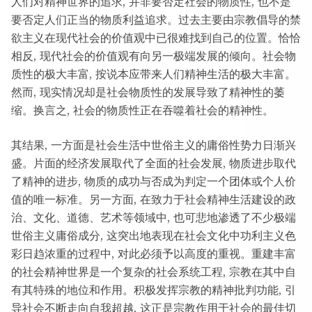
人们对精神世界的追求, 并非要否定社会的物质性, 也不是
要否定人们正当的物质利益追求。过去主要由宗教倡导的禁
欲主义在现代社会的价值观中已很难找到自己的位置。恰恰
相反, 现代社会的价值观有向另一极端发展的倾向。社会物
质性的极大丰富, 按说本应带来人们精神生活的极大丰富。
然而, 现实情况却是社会物质性的发展导致了精神性的萎
缩。换言之, 社会的物质性正在吞噬着社会的精神性。
其结果, 一方面是社会生活中世俗主义的庸俗性势力日渐兴
盛。片面的经济发展取代了全面的社会发展, 物质进步取代
了精神的进步, 物质的成功与否成为判定一个团体或个人价
值的唯一标准。另一方面, 在致力于社会精神生活建设的政
治、文化、道德、艺术等领域中, 也可悲地渗透了不少极端
世俗主义庸俗成分, 这突出地表现在社会文化中功利主义色
彩日趋浓重的过程中, 对此必须予以高度的重视。重建丰富
的社会精神世界是一个复杂的社会系统工程, 宗教在其中自
有其特殊的地位和作用。积极发挥宗教的精神批判功能, 引
导社会不断走向自我超越, 这正是宗教作用于社会的最佳切