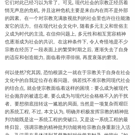
它们对此已经习以为常了。可见, 现代社会的宗教正经历着
悄无声息的危机, 并且这种危机主要是来自内在而不是外部
的因素。在一个对宗教充满敌视批判的社会里也许往往能激
发它的活力。但在现代社会文化中, 随着多元主义和世俗主
义成为时代的主流, 在信仰问题上, 多元性和相互宽容精神
也逐渐成为社会的共识。在这种条件下, 令人奇怪地是不少
宗教在经历了一段表面上的繁荣时期之后, 逐渐失去了自身
的适应和创造能力, 面临着停滞徘徊, 再度衰落的窘境。
何以使然?究其因, 恐怕根源之一就在于宗教关于自身在社会
文化中的自我定位存在着问题。倘若找不准宗教同现代社会
的结合点, 就会使宗教面临着这样的困境：要么成为被现代
社会抛弃的被遗忘者, 要么成为与现代社会格格不入的干扰
者。要想彻底扭转这一尴尬的局面, 当然是一项复杂而艰巨
的系统工程, 不过, 本文认为, 明确并积极发挥宗教的精神批
判功能既是这一系统工程的突破口, 又是这一系统工程的最
终归旨。强调宗教的精神批判功能将给宗教自身重新注入活