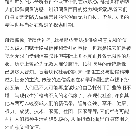
精神世界的几乎所有神圣或世俗的意识形态, 都是某种帮助
人们抵御偶像诱惑、辨识偶像面目的努力和探索;尽管它们
自身又常常陷入偶像崇拜的泥沼而无力自拔。毕竟, 人类的
精神世界尚处在艰难的探索时期。
所谓偶像, 所谓伪神圣, 就是那些无法提供终极意义和价值
却又被人们赋予终极信仰和崇拜的事物。也就是说它们是被
视为无限而受到信奉膜拜但实际上并不真正具备无限性的对
象。历史上曾经为无数人匍伏膝行、顶礼膜拜的传统偶像,
已属尽人皆知。随着现代社会的到来, 理性主义与世俗精神
成为社会的主流, 传统的迷信观念在科学和理性的审视下纷
然瓦解。人们已不大可能再虔诚地将自己托付于那些陈旧不
堪、与现代生活格格不入的老偶像了。在现代社会, 许多其
他东西可以蜕变成人们的新偶像。譬如金钱、享乐、健康、
权力、成就、技术、家庭、社团、国家等等, 它们都有可能
占据人们精神生活的绝对核心, 从而担负起超出自身范围之
外的意义和价值。