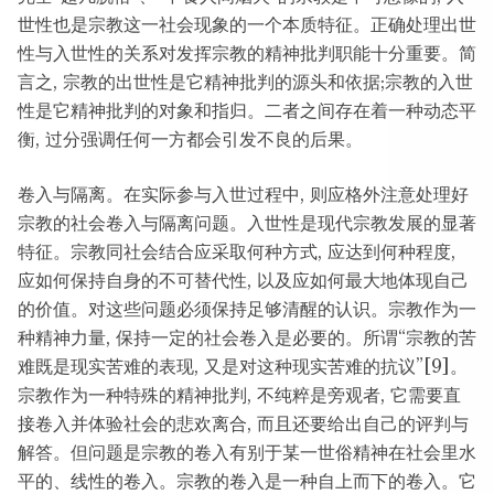
世性也是宗教这一社会现象的一个本质特征。正确处理出世
性与入世性的关系对发挥宗教的精神批判职能十分重要。简
言之, 宗教的出世性是它精神批判的源头和依据;宗教的入世
性是它精神批判的对象和指归。二者之间存在着一种动态平
衡, 过分强调任何一方都会引发不良的后果。
卷入与隔离。在实际参与入世过程中, 则应格外注意处理好
宗教的社会卷入与隔离问题。入世性是现代宗教发展的显著
特征。宗教同社会结合应采取何种方式, 应达到何种程度,
应如何保持自身的不可替代性, 以及应如何最大地体现自己
的价值。对这些问题必须保持足够清醒的认识。宗教作为一
种精神力量, 保持一定的社会卷入是必要的。所谓“宗教的苦
难既是现实苦难的表现, 又是对这种现实苦难的抗议”[9]。
宗教作为一种特殊的精神批判, 不纯粹是旁观者, 它需要直
接卷入并体验社会的悲欢离合, 而且还要给出自己的评判与
解答。但问题是宗教的卷入有别于某一世俗精神在社会里水
平的、线性的卷入。宗教的卷入是一种自上而下的卷入。它