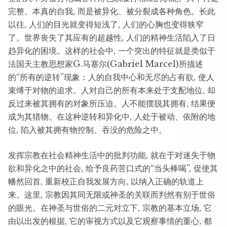
完整、本真的自我, 而是被异化、被分裂成各种角色。长此
以往, 人们的目光就变得短浅了, 人们的心胸也变得狭窄
了。世界丧失了其应有的超越性, 人们的精神生活陷入了日
趋异化的困境。这样的社会中, 一个突出的特征就是类似于
法国天主教思想家G.马塞尔(Gabriel Marcel)所描述
的“所有的逆转”现象：人的自我中心和无尽的占有欲, 使人
束缚于对物的追求。人对自己的所有本来处于支配地位, 却
反过来被其拥有的对象所压迫。人不能摆脱其拥有, 结果便
成为其猎物。在这种逆转和异化中, 人处于被动、依附的地
位, 陷入被其拥有物控制、吞没的危险之中。
发挥宗教在社会精神生活中的批判功能, 就在于对迷失于物
欲和异化之中的社会, 给予良药苦口式的“当头棒喝”, 促使其
幡然回首, 重新校正自我发展方向, 以纳入正确的轨道上
来。这里, 宗教因其同无限或神圣的关联而判然有别于世俗
的眼光。在神圣与世俗的二元对立下, 宗教的基本立场, 它
由以出发的根据, 它的审视方式以及它观察事情的重心, 都