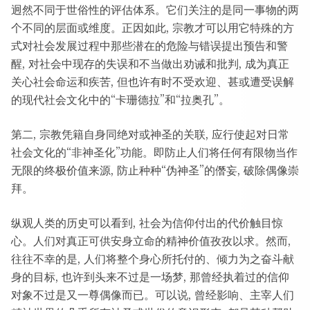
迥然不同于世俗性的评估体系。它们关注的是同一事物的两
个不同的层面或维度。正因如此, 宗教才可以用它特殊的方
式对社会发展过程中那些潜在的危险与错误提出预告和警
醒, 对社会中现存的失误和不当做出劝诫和批判, 成为真正
关心社会命运和疾苦, 但也许有时不受欢迎、甚或遭受误解
的现代社会文化中的“卡珊德拉”和“拉奥孔”。
第二, 宗教凭籍自身同绝对或神圣的关联, 应行使起对日常
社会文化的“非神圣化”功能。即防止人们将任何有限物当作
无限的终极价值来源, 防止种种“伪神圣”的僭妄, 破除偶像崇
拜。
纵观人类的历史可以看到, 社会为信仰付出的代价触目惊
心。人们对真正可供安身立命的精神价值孜孜以求。然而,
往往不幸的是, 人们将整个身心所托付的、倾力为之奋斗献
身的目标, 也许到头来不过是一场梦, 那曾经执着过的信仰
对象不过是又一尊偶像而已。可以说, 曾经影响、主宰人们