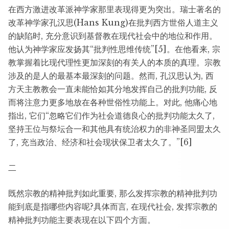
在西方激进改革派神学家那里表现得更为突出。瑞士著名的
改革神学家孔汉思(Hans Kung)在批判西方世俗人道主义
的缺陷时, 充分意识到基督教在现代社会中的地位和作用。
他认为神学家应发扬其“批判性思维传统”[5]。在他看来, 宗
教掌握着比现代理性更加深刻的有关人的本质的真理。宗教
涉及的是人的最基本最深刻的问题。然而, 孔汉思认为, 西
方天主教教会一直未能恰如其分地发挥自己的批判功能, 反
而将注意力更多地放在各种世俗性功能上。对此, 他痛心地
指出, 它们“忽略它们作为社会道德良心的批判功能太久了,
坚持王位与祭坛合一和其他具有统治权力的非神圣同盟太久
了, 充当政治、经济和社会现状保卫者太久了。”[6]
二
既然宗教的精神批判如此重要, 那么发挥宗教的精神批判功
能到底是指哪些内容呢?具体而言, 在现代社会, 发挥宗教的
精神批判功能主要表现在以下四个方面。