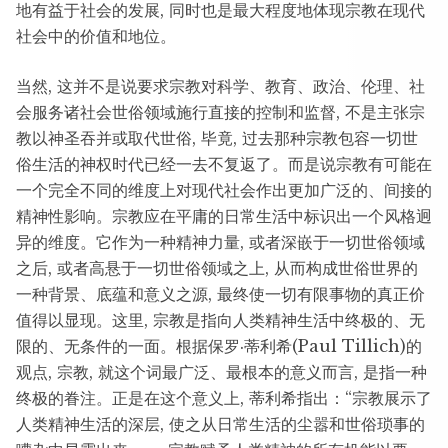
地有益于社会的发展, 同时也是最大程度地体现宗教在现代
社会中的价值和地位。
当然, 这并不是说要求宗教对科学、教育、政治、伦理、社
会服务诸社会世俗领域施行直接的控制和监督, 不是主张宗
教以神圣吞并或取代世俗, 毕竟, 过去那种宗教包容一切世
俗生活的神权时代已经一去不复返了。而是说宗教有可能在
一个完全不同的维度上对现代社会作出更加广泛的、间接的
精神性影响。宗教应在平庸的日常生活中标识出一个风格迥
异的维度。它作为一种精神力量, 或者深嵌于一切世俗领域
之后, 或者高悬于一切世俗领域之上, 从而构成世俗世界的
一种背景、底蕴和意义之源, 最终使一切有限事物的真正价
值得以显现。这里, 宗教是指向人类精神生活中终极的、无
限的、无条件的一面。根据保罗·蒂利希(Paul Tillich)的
观点, 宗教, 就这个词最广泛、最根本的意义而言, 是指一种
终极的眷注。正是在这个意义上, 蒂利希指出：“宗教展示了
人类精神生活的深层, 使之从日常生活的尘嚣和世俗琐事的