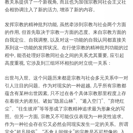
教关系提供了一个新视角, 而且也为加强宗教同社会主义社
会相协调注入了新的活力, 增添了新的内容。
发挥宗教的精神批判功能, 虽然牵涉到宗教与社会两个方面
的作用, 但首先取决于宗教一方面的态度。来自宗教方面的
自我定位、自我调整, 以及对这一功能的自我认同都直接关
系到这一功能的发挥状况。在行使宗教的精神批判功能的过
程中, 能否处理好宗教同社会之间的关系尤其重要, 应引起
高度重视, 它涉及到三组环环相扣的对立统一关系：
出世与入世。这个问题历来都是宗教与社会多元关系中一对
引人注目的问题。作为对现实的一种超越, 几乎所有宗教都
蕴含有某种出世因素, 只不过在各个具体宗教那里程度上存
在着很大的差别。诸如“隐居山林”、“遁入空门”、“弃绝红
尘”、“往生彼岸”等等形成了宗教精神追求最为形象化的写
照。但另一方面, 宗教又不可能仅仅表现为一种灵性追求。
作为一种社会存在它又必然会同现实发生一定的关系。所谓
完全“超凡脱俗”、“不食人间烟火”的宗教是不可想像的, 入