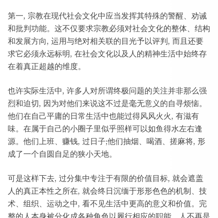
第一, 宗教在现代社会文化中应当发挥其特殊的警醒、劝诫
和批判功能。这不仅要求宗教必须对社会文化的整体、结构
和发展方向, 运用与绝对相关联的目光予以评判, 而且还要
求它必须永远标明, 在社会文化以及人的精神生活中始终存
在着真正超越的维度。
也许实际生活中, 许多人对所谓终极问题的关注并非那么强
烈和迫切, 因为对他们来说这不过是毫无意义的自寻烦恼。
他们在自己平庸的日常生活中也能过得风风火火, 有滋有
味。在属于自己的小圈子里似乎照样可以如鱼得水左右逢
源。他们上班、赚钱, 过日子;他们抽烟、喝酒、搓麻将, 形
成了一个自圆自足的狭小天地。
可是这样下去, 过分集中专注于有限的价值目标, 就会遮盖
人的真正本性之所在, 就会终日沉缅于形形色色的机制、技
术、组织、运动之中, 看不见生活中更高的意义和价值。完
整的人本身被分化成各种角色以履行相应的职能。人不再是