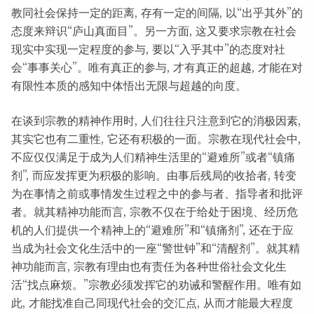
教同社会保持一定的距离, 存有一定的间隔, 以“出乎其外”的
态度来辩识“庐山真面目”。另一方面, 这又要求宗教在社会
现实中实现一定程度的参与, 要以“入乎其中”的态度对社
会“事事关心”。唯有真正的参与, 才有真正的超越, 才能在对
有限性本质的感知中体悟出无限与超越的向度。
在谈到宗教的精神作用时, 人们往往只注意到它的消极因素,
其实它也有二重性, 它还有积极的一面。宗教在现代社会中,
不应仅仅满足于成为人们精神生活里的“避难所”或者“镇痛
剂”, 而应发挥更为积极的影响。由事后残局的收拾者, 转变
为在事情之前或事情发生过程之中的参与者、指导者和批评
者。就其精神功能而言, 宗教不仅在于给处于困境、经历危
机的人们提供一个精神上的“避难所”和“镇痛剂”, 还在于应
当成为社会文化生活中的一座“警世钟”和“清醒剂”。就其精
神功能而言, 宗教有理由也有责任为各种世俗社会文化生
活“找点麻烦。”宗教必须发挥它的劝诫和警醒作用。唯有如
此, 才能找准自己同现代社会的交汇点, 从而才能最大程度