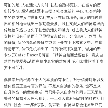
可怕的是, 人在迷失方向时, 往往会跑得更快。在当今的历
史转型期, 经济生活逐渐占据了社会生活的中心, 社会精神
中的物质主义与世俗功利主义正在日益增长, 而人的精神世
界却相对地呈现出一派荒疏景象。以往支配人们精神追求的
传统信仰逐步丧失了往昔的活力和魅力, 过去构成人们精神
支柱的旧有价值而今已显得支离破碎、分崩离析。然而, 新
的价值, 新的信念尚未确立或者正处在上下求索之中。在这
种情形下, 信仰危机加重了, 而偶像崇拜兴盛了。诚如帕斯
卡尔(Blaise Pascal)所言：“精神自然而然要信仰, 意志自
然而然要爱慕;从而在缺少真实的对象时, 它们就非附着于虚
妄不可”[7]。
偶像崇拜的根源在于人的本质的有限性。对于信仰对象以及
信仰程度正当与否的评估, 不是来自抽象的教条, 也不是来
自具体当下的世俗生活, 而只能是来自宗教的同真正无限相
关联的超越性反思和批判。一旦引入这种宗教性的精神批判
机制, 社会中一切准宗教、伪宗教、假神圣都会还原出它们