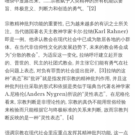
嘈杂中显露出来。……宗教赋予人类精神的所有机能以要
旨、终极意义、判断力和创造的勇气。”[2]
宗教精神批判功能的重要性, 已为越来越多的有识之士所关
注。当代德国著名天主教神学家卡尔·拉纳(Karl Rahner)
即是一例。他承认教会在现代社会中已成为散居各地的小群
体。在当代非信仰性文化的发展趋势下, 未来的教会将会成
为“分散的教会”。为适应这一变化, 拉纳呼吁建立起开放
的、普世的、民主的社团式教会, 并主张它们能有勇气在社
会问题上表态, 对负有罪责的社会提出批评。[3]拉纳的这
种“表态”和“批评”就是指发挥宗教的精神批判作用, 并且这
种批判往往采取的形式和依据是类似于瑞典当代著名神学家
A.尼格伦(Anders Nygren)所说的“灵性表态”。在尼格伦
看来, 宗教判断是非理论性的, 宗教的真伪不能用世俗经验
来检验而只能根据它与终极标准的关系来判断, 故而宗教判
断反映的是一种“灵性表态”。[4]
强调宗教在现代社会里应重点发挥其精神批判功能, 这一点