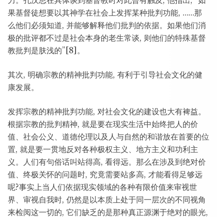
力。孔汉思在具体谈到基督教时对此曾有触及, 他指出, “如
果基督徒想要以其神学在社会上发挥某种批判功能, ……那
么他们必须知道, 并能够解释他们批判的依据。如果他们消
极的批评都不过是社会本身的老生常谈, 则他们的特殊基督
教批判是肤浅的”[8]。
其次, 明确宗教的精神批判功能, 有利于引导社会文化的健
康发展。
发挥宗教的精神批判功能, 对社会文化的建设也大有裨益。
根据宗教的批判精神, 就是要在现实生活中始终把人的价
值、社会公义、道德伦理以及人与自然的和谐放在首要的位
置, 就是要一贯地反对各种极权主义、地方主义和功利主
义。人们有句俗话叫站得高, 看得远。那么在涉及到绝对价
值、终极关怀的问题时, 究竟需要站多高, 才能看得足够远
呢?事实上当人们依据现实领域的各种有限价值来审视世
界、审视自我时, 仍然是以本质上处于同一层次的不同视角
来检阅这一切的, 它们缺乏的是那种真正源渊于绝对的眼光,