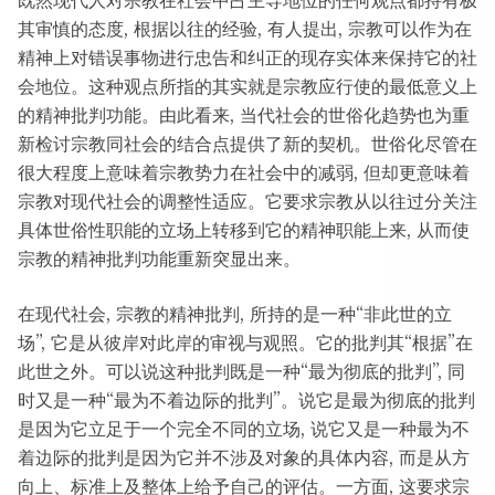
既然现代人对宗教在社会中占主导地位的任何观点都持有极
其审慎的态度, 根据以往的经验, 有人提出, 宗教可以作为在
精神上对错误事物进行忠告和纠正的现存实体来保持它的社
会地位。这种观点所指的其实就是宗教应行使的最低意义上
的精神批判功能。由此看来, 当代社会的世俗化趋势也为重
新检讨宗教同社会的结合点提供了新的契机。世俗化尽管在
很大程度上意味着宗教势力在社会中的减弱, 但却更意味着
宗教对现代社会的调整性适应。它要求宗教从以往过分关注
具体世俗性职能的立场上转移到它的精神职能上来, 从而使
宗教的精神批判功能重新突显出来。
在现代社会, 宗教的精神批判, 所持的是一种“非此世的立
场”, 它是从彼岸对此岸的审视与观照。它的批判其“根据”在
此世之外。可以说这种批判既是一种“最为彻底的批判”, 同
时又是一种“最为不着边际的批判”。说它是最为彻底的批判
是因为它立足于一个完全不同的立场, 说它又是一种最为不
着边际的批判是因为它并不涉及对象的具体内容, 而是从方
向上、标准上及整体上给予自己的评估。一方面, 这要求宗