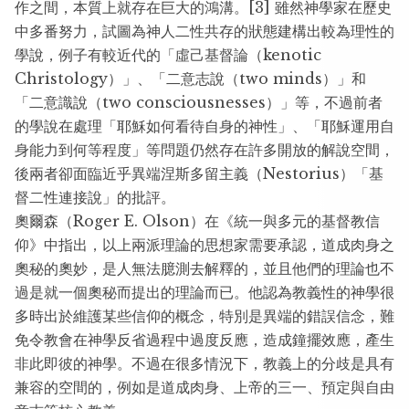
作之間，本質上就存在巨大的鴻溝。[3] 雖然神學家在歷史
中多番努力，試圖為神人二性共存的狀態建構出較為理性的
學說，例子有較近代的「虛己基督論（kenotic
Christology）」、「二意志說（two minds）」和
「二意識說（two consciousnesses）」等，不過前者
的學說在處理「耶穌如何看待自身的神性」、「耶穌運用自
身能力到何等程度」等問題仍然存在許多開放的解說空間，
後兩者卻面臨近乎異端涅斯多留主義（Nestorius）「基
督二性連接說」的批評。
奧爾森（Roger E. Olson）在《統一與多元的基督教信
仰》中指出，以上兩派理論的思想家需要承認，道成肉身之
奧秘的奧妙，是人無法臆測去解釋的，並且他們的理論也不
過是就一個奧秘而提出的理論而已。他認為教義性的神學很
多時出於維護某些信仰的概念，特別是異端的錯誤信念，難
免令教會在神學反省過程中過度反應，造成鐘擺效應，產生
非此即彼的神學。不過在很多情況下，教義上的分歧是具有
兼容的空間的，例如是道成肉身、上帝的三一、預定與自由