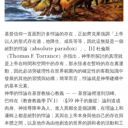
基督信仰一直面對許多悖論的存在，正如齊克果強調「上帝
以人的形式存在過，他降生、成長等等，因此這無疑是一個
絕對的悖論（absolute paradox）」。[1] 杜倫斯
（Thomas F. Torrance）亦指出，神學所探討的真理就
是上帝在時間和空間中的存有，那永恆者在暫時的存在裏運
動，因此必須突破理性在世界範圍內的確定性的客觀知識中
發展的其他的習慣與結構；簡單而言，悖論就是神學建構中
的基本元素。
神學的悖論在基督教核心教義 — — 基督論裡達到頂峰。
巴特在《教會教義學 IV.1》〈§59 神子的服從〉論到道成
肉身、神捨尊降卑為人、進入異鄉全是個謎團，在理論上和
邏輯上都是絕對的悖論；其與在上帝本身與他自己的存在與
本體之間，以及他作為由他創造的世界的調和者的活動和工