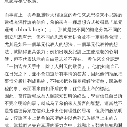
意志等核心教義。
而事實上，與希臘邏輯大相徑庭的希伯來思想從來不忌諱於
建構充滿悖論的信仰，希伯來有一種思想方式被稱爲「單元
邏輯（block logic）」，那就是把不同的概念分為不同的
獨立思想單元；但不同的思想單元拼合並不一定顯得合理，
尤其是如果一個單元代表人的想法，一個單元代表神的想
法，就顯得更具張力；例如出埃及記說上主使法老的心剛
硬，但不代表法老的自由意志並不存在。 希伯來文化認定
「一切皆在天手中，除了人對天的敬畏」， 他們知道自己
在日光之下，並不會知道所有事情的答案，因此他們拒絕把
事情分析排列成系統，不強求把各樣奧秘解說清楚，因為奧
秘的事、表面看來自相矛盾的事，往往是上帝的標記。
因此，當悖論就成為人類認知暫時的終點，學習信任自己所
不完全明瞭的事，就成為了希伯來人所言的智慧。這當然不
是指信徒毋須在信仰上作出任何理性的思考，但我們必須明
白，悖論基本上是希伯來聖經中以色列民族經歷上主的方
式。當我們迷失在真理的張力之中，就顯出人類的無知和渺