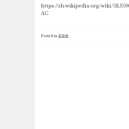
https://zh.wikipedia.org/wiki/%
AC
Posted in
基督教