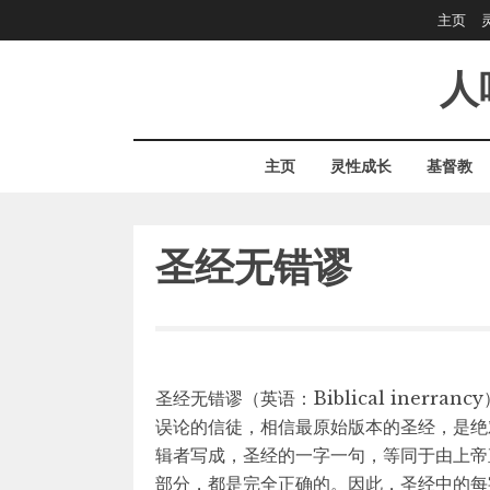
Skip
主页
to
content
人
主页
灵性成长
基督教
圣经无错谬
圣经无错谬（英语：Biblical iner
误论的信徒，相信最原始版本的圣经，是绝
辑者写成，圣经的一字一句，等同于由上帝
部分，都是完全正确的。因此，圣经中的每