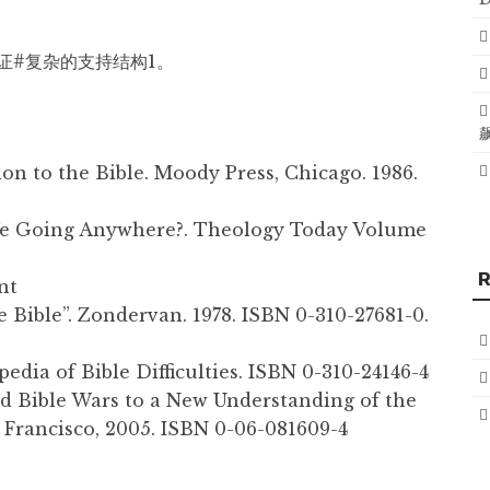
证#复杂的支持结构1。
on to the Bible. Moody Press, Chicago. 1986.
 We Going Anywhere?. Theology Today Volume
nt
he Bible”. Zondervan. 1978. ISBN 0-310-27681-0.
dia of Bible Difficulties. ISBN 0-310-24146-4
nd Bible Wars to a New Understanding of the
 Francisco, 2005. ISBN 0-06-081609-4