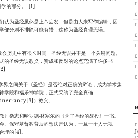
的部分。”[1]
们认为圣经虽然是上帝启发，但是由人来写作编辑，因
学部分则不排除可能有错，这称为圣经真理无误。
，“教会历史中有很长时间，圣经无误并不是一个关键问题。
式的圣经无误教义，赞成和反对的论点充满了许多书
2]
神学界之间关于《圣经》是否绝对正确的辩论，成为学术焦
神学院和福乐神学院，正式采纳了完全真确
inerrancy[3]）教义。
R
教》杂志和哈罗德·林塞尔的《为了圣经的战役》一书。
会。保守基督教背后的想法是认为，一旦一个人无视
J
理的[4]。
D