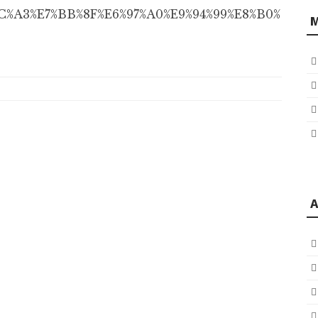
E5%9C%A3%E7%BB%8F%E6%97%A0%E9%94%99%E8%B0%
A