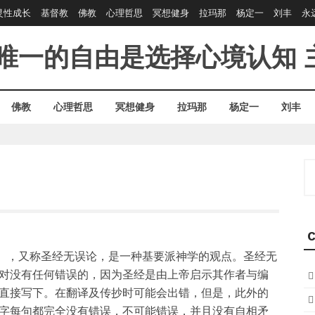
灵性成长
基督教
佛教
心理哲思
冥想健身
拉玛那
杨定一
刘丰
永
唯一的自由是选择心境认知
佛教
心理哲思
冥想健身
拉玛那
杨定一
刘丰
S
fo
C
rancy），又称圣经无误论，是一种基要派神学的观点。圣经无
对没有任何错误的，因为圣经是由上帝启示其作者与编
直接写下。在翻译及传抄时可能会出错，但是，此外的
字每句都完全没有错误，不可能错误，并且没有自相矛