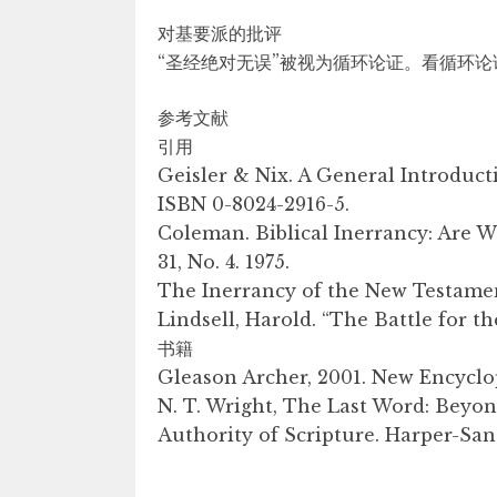
对基要派的批评
“圣经绝对无误”被视为循环论证。看循环论
参考文献
引用
Geisler & Nix. A General Introducti
ISBN 0-8024-2916-5.
Coleman. Biblical Inerrancy: Are
31, No. 4. 1975.
The Inerrancy of the New Testame
Lindsell, Harold. “The Battle for t
书籍
Gleason Archer, 2001. New Encyclope
N. T. Wright, The Last Word: Beyo
Authority of Scripture. Harper-San