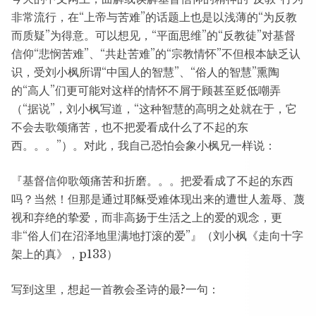
非常流行，在“上帝与苦难”的话题上也是以浅薄的“为反教
而质疑”为得意。可以想见，“平面思维”的“反教徒”对基督
信仰“悲悯苦难”、“共赴苦难”的“宗教情怀”不但根本缺乏认
识，受刘小枫所谓“中国人的智慧”、“俗人的智慧”熏陶
的“高人”们更可能对这样的情怀不屑于顾甚至贬低嘲弄
（“据说”，刘小枫写道，“这种智慧的高明之处就在于，它
不会去歌颂痛苦，也不把爱看成什么了不起的东
西。。。”）。对此，我自己恐怕会象小枫兄一样说：
『基督信仰歌颂痛苦和折磨。。。把爱看成了不起的东西
吗？当然！但那是通过耶稣受难体现出来的遭世人羞辱、蔑
视和弃绝的挚爱，而非高扬于生活之上的爱的观念，更
非“俗人们在沼泽地里满地打滚的爱”』（刘小枫《走向十字
架上的真》，p133）
写到这里，想起一首教会圣诗的最?一句：