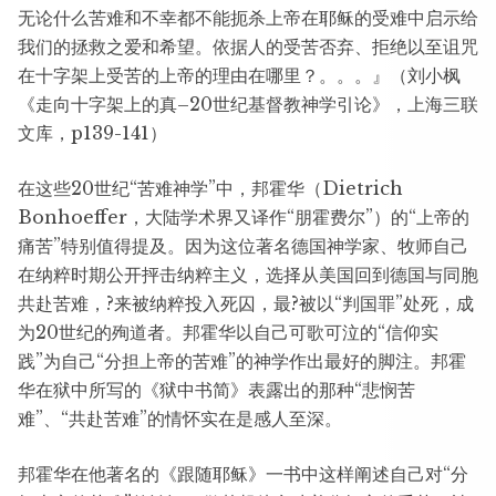
无论什么苦难和不幸都不能扼杀上帝在耶稣的受难中启示给
我们的拯救之爱和希望。依据人的受苦否弃、拒绝以至诅咒
在十字架上受苦的上帝的理由在哪里？。。。』（刘小枫
《走向十字架上的真–20世纪基督教神学引论》，上海三联
文库，p139-141）
在这些20世纪“苦难神学”中，邦霍华（Dietrich
Bonhoeffer，大陆学术界又译作“朋霍费尔”）的“上帝的
痛苦”特别值得提及。因为这位著名德国神学家、牧师自己
在纳粹时期公开抨击纳粹主义，选择从美国回到德国与同胞
共赴苦难，?来被纳粹投入死囚，最?被以“判国罪”处死，成
为20世纪的殉道者。邦霍华以自己可歌可泣的“信仰实
践”为自己“分担上帝的苦难”的神学作出最好的脚注。邦霍
华在狱中所写的《狱中书简》表露出的那种“悲悯苦
难”、“共赴苦难”的情怀实在是感人至深。
邦霍华在他著名的《跟随耶稣》一书中这样阐述自己对“分