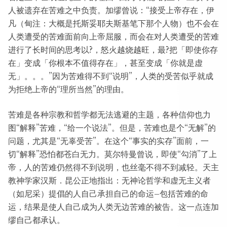
人被遗弃在苦难之中负责。加缪曾说：“接受上帝存在，伊
凡（甸注：大概是托斯妥耶夫斯基笔下那个人物）也不会在
人类遭受的苦难面前向上帝屈服，而会在对人类遭受的苦难
进行了长时间的思考以?，怒火越烧越旺，最?把「即使你存
在」变成「你根本不值得存在」，甚至变成「你就是虚
无」。。。”因为苦难得不到“说明”，人类的受苦似乎就成
为拒绝上帝的“理所当然”的理由。
苦难是各种宗教和哲学都无法逃避的主题，各种信仰也力
图“解释”苦难，“给一个说法”。但是，苦难也是个“无解”的
问题，尤其是“无辜受苦”。在这个“事实的实存”面前，一
切“解释”恐怕都苍白无力。莫尔特曼曾说，即使“勾消”了上
帝，人的苦难仍然得不到说明，也丝毫不得不到减轻。天主
教神学家汉斯．昆公正地指出：无神论哲学和虚无主义者
（如尼采）提倡的人自己承担自己的命运–包括苦难的命
运，结果是使人自己成为人类无边苦难的被告。这一点连加
缪自己都承认。