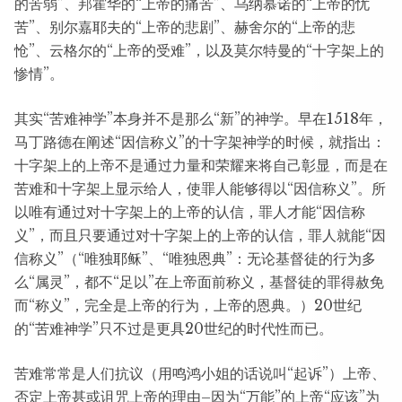
的苦弱”、邦霍华的“上帝的痛苦”、乌纳慕诺的“上帝的忧
苦”、别尔嘉耶夫的“上帝的悲剧”、赫舍尔的“上帝的悲
怆”、云格尔的“上帝的受难”，以及莫尔特曼的“十字架上的
惨情”。
其实“苦难神学”本身并不是那么“新”的神学。早在1518年，
马丁路德在阐述“因信称义”的十字架神学的时候，就指出：
十字架上的上帝不是通过力量和荣耀来将自己彰显，而是在
苦难和十字架上显示给人，使罪人能够得以“因信称义”。所
以唯有通过对十字架上的上帝的认信，罪人才能“因信称
义”，而且只要通过对十字架上的上帝的认信，罪人就能“因
信称义”（“唯独耶稣”、“唯独恩典”：无论基督徒的行为多
么“属灵”，都不“足以”在上帝面前称义，基督徒的罪得赦免
而“称义”，完全是上帝的行为，上帝的恩典。）20世纪
的“苦难神学”只不过是更具20世纪的时代性而已。
苦难常常是人们抗议（用鸣鸿小姐的话说叫“起诉”）上帝、
否定上帝甚或诅咒上帝的理由–因为“万能”的上帝“应该”为