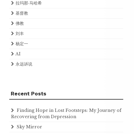
拉玛那·马哈希
基督教
佛教
刘丰
杨定一
AI
永远诉说
Recent Posts
Finding Hope in Lost Footsteps: My Journey of
Recovering from Depression
Sky Mirror