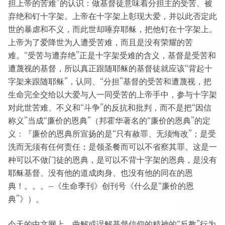
担上帝的苦难”的认识：做基督徒意味着分担主的受苦、被
弃绝和钉十字架。上帝在十字架上彰现大爱，并以此否定此
世的暴虐和不义，而此世却唾弃耶稣，把他钉在十字架上。
上帝为了爱降世为人遭受苦难，而且是没有荣耀的苦
难。“受苦与遭弃绝”正是十字架受难的含义，基督是受苦和
遭蔑视的基督，所以真正跟随耶稣的基督徒就应该“背起十
字架来跟随耶稣”，认同、“分担”基督的受苦和遭蔑视，把
生命完全交给以大爱与人一同受苦的上帝手中，参与十字架
对此世苦难、不义和“斗争”的反抗和批判，而不是把“因信
称义”当成“廉价的恩典”（邦霍华著名的“廉价的恩典”的定
义：『廉价的恩典所宣扬的是“只有赦罪、无须悔改”；是受
洗而无须有任何责任；是领圣餐而可以不省察其罪。这是一
种可以不做门徒的恩典，是可以不背十字架的恩典，是没有
耶稣基督、没有他的道成肉身、也没有他的同在的恩
典！。。。–《生命季刊》创刊号《什么是“廉价的恩
典”》）。
今天的中文网上，曲解或误解基督信仰的精神的“反教”行为