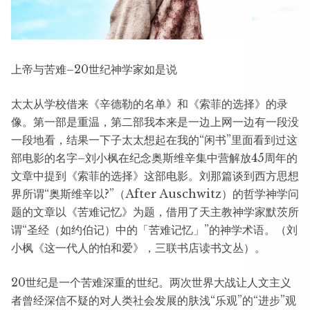
上帝与苦难–20世纪神学家如是说
太太从学校借来《辛德勒的名单》和《索菲的选择》的录
像。第一部是重温，第二部我本来是一边上网一边有一段没
一段地看，结果一下子太太想起在我的“闲书”里面看到过这
部电影的名字–刘小枫在纪念奥斯维辛集中营解放45周年的
文章中提到《索菲的选择》这部电影。刘那篇谈到西方思想
界所谓“奥斯维辛以?”（After Auschwitz）的哲学神学问
题的文章以《苦难记忆》为题，借用了天主教神学家默茨所
谓“圣经（如约伯记）中的「苦难记忆」”的神学术语。（刘
小枫《这一代人的怕和爱》，三联书店读书文丛）。
20世纪是一个苦难深重的世纪。两次世界大战让人文主义
者曾经深信不疑的对人类社会发展的肤浅“乐观”的“进步”观