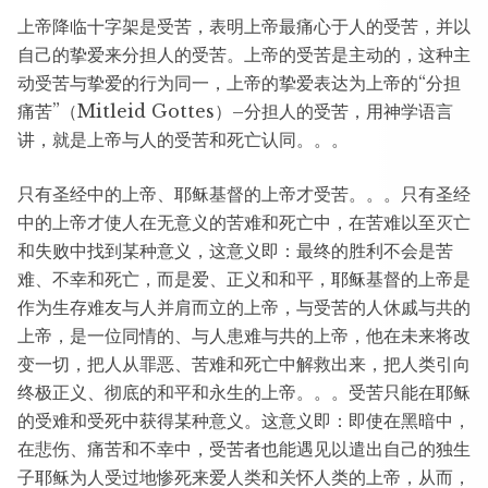
上帝降临十字架是受苦，表明上帝最痛心于人的受苦，并以
自己的挚爱来分担人的受苦。上帝的受苦是主动的，这种主
动受苦与挚爱的行为同一，上帝的挚爱表达为上帝的“分担
痛苦”（Mitleid Gottes）–分担人的受苦，用神学语言
讲，就是上帝与人的受苦和死亡认同。。。
只有圣经中的上帝、耶稣基督的上帝才受苦。。。只有圣经
中的上帝才使人在无意义的苦难和死亡中，在苦难以至灭亡
和失败中找到某种意义，这意义即：最终的胜利不会是苦
难、不幸和死亡，而是爱、正义和和平，耶稣基督的上帝是
作为生存难友与人并肩而立的上帝，与受苦的人休戚与共的
上帝，是一位同情的、与人患难与共的上帝，他在未来将改
变一切，把人从罪恶、苦难和死亡中解救出来，把人类引向
终极正义、彻底的和平和永生的上帝。。。受苦只能在耶稣
的受难和受死中获得某种意义。这意义即：即使在黑暗中，
在悲伤、痛苦和不幸中，受苦者也能遇见以遣出自己的独生
子耶稣为人受过地惨死来爱人类和关怀人类的上帝，从而，