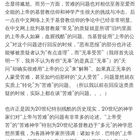
念显得尴尬。而另一方面，苦难的问题也对相信至善至爱而
全能的上帝的基督教信仰和神学产生很大的挑战与冲击。后
一点在中文网络上关于基督教信仰的争论中已经非常明显。
在中文网上批判基督教最“常见”的质疑就是所谓“旧约里面
的上帝杀人如麻，血腥残酷”的问题。当基督徒用“上帝的公
义”对这个问题进行回应的时候，“恶有恶报”的部分也许还
能够被质疑者认为“有点道理”，而“无辜受苦”（我得首先说
明一下，我并不认为有些“无辜”的是真正“无辜”）的“天
问”却确实很难用“上帝的公义”来“解释”。如果真正无辜的
人蒙受苦难，甚至如约伯那样的“义人受苦”，问题显然就在
实质上“转化”为“苦难”的问题。（所以我以前在回应这类质
疑的时候，实际上都在谈“苦难”的问题。。。）
也许正是因为20世纪特别残酷的历史现实，20世纪的神学
家们对“上帝与苦难”的问题有非常多的论述。“上帝受
苦”的“苦难神学”特别为20世纪基督教趋于“多元”的神学思
想所重视，为各路神学家所强调：诸如卡尔．巴特的“上帝