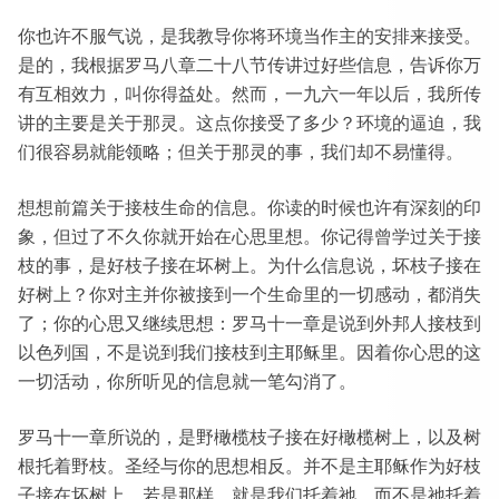
你也许不服气说，是我教导你将环境当作主的安排来接受。
是的，我根据罗马八章二十八节传讲过好些信息，告诉你万
有互相效力，叫你得益处。然而，一九六一年以后，我所传
讲的主要是关于那灵。这点你接受了多少？环境的逼迫，我
们很容易就能领略；但关于那灵的事，我们却不易懂得。
想想前篇关于接枝生命的信息。你读的时候也许有深刻的印
象，但过了不久你就开始在心思里想。你记得曾学过关于接
枝的事，是好枝子接在坏树上。为什么信息说，坏枝子接在
好树上？你对主并你被接到一个生命里的一切感动，都消失
了；你的心思又继续思想：罗马十一章是说到外邦人接枝到
以色列国，不是说到我们接枝到主耶稣里。因着你心思的这
一切活动，你所听见的信息就一笔勾消了。
罗马十一章所说的，是野橄榄枝子接在好橄榄树上，以及树
根托着野枝。圣经与你的思想相反。并不是主耶稣作为好枝
子接在坏树上。若是那样，就是我们托着祂，而不是祂托着