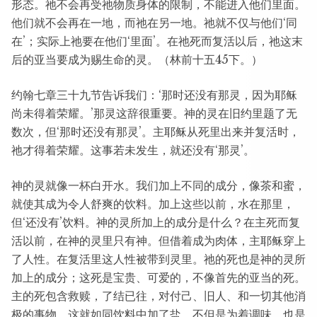
形态。祂不会再受祂物质身体的限制，不能进入他们里面。
他们就不会再在一地，而祂在另一地。祂就不仅与他们‘同
在’；实际上祂要在他们‘里面’。在祂死而复活以后，祂这末
后的亚当要成为赐生命的灵。（林前十五45下。）
约翰七章三十九节告诉我们：‘那时还没有那灵，因为耶稣
尚未得着荣耀。’那灵这辞很重要。神的灵在旧约里题了无
数次，但‘那时还没有那灵’。主耶稣从死里出来并复活时，
祂才得着荣耀。这事若未发生，就还没有‘那灵’。
神的灵就像一杯白开水。我们加上不同的成分，像茶和蜜，
就使其成为令人舒爽的饮料。加上这些以前，水在那里，
但‘还没有’饮料。神的灵所加上的成分是什么？在主死而复
活以前，在神的灵里只有神。但借着成为肉体，主耶稣穿上
了人性。在复活里这人性被带到灵里。祂的死也是神的灵所
加上的成分；这死是宝贵、可爱的，不像首先的亚当的死。
主的死包含救赎，了结已往，对付己、旧人、和一切其他消
极的事物。这就如同饮料中加了盐，不但是为着调味，也是