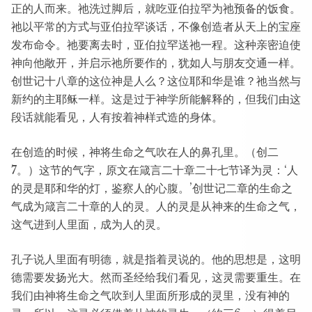
正的人而来。祂洗过脚后，就吃亚伯拉罕为祂预备的饭食。
祂以平常的方式与亚伯拉罕谈话，不像创造者从天上的宝座
发布命令。祂要离去时，亚伯拉罕送祂一程。这种亲密迫使
神向他敞开，并启示祂所要作的，犹如人与朋友交通一样。
创世记十八章的这位神是人么？这位耶和华是谁？祂当然与
新约的主耶稣一样。这是过于神学所能解释的，但我们由这
段话就能看见，人有按着神样式造的身体。
在创造的时候，神将生命之气吹在人的鼻孔里。（创二
7。）这节的气字，原文在箴言二十章二十七节译为灵：‘人
的灵是耶和华的灯，鉴察人的心腹。’创世记二章的生命之
气成为箴言二十章的人的灵。人的灵是从神来的生命之气，
这气进到人里面，成为人的灵。
孔子说人里面有明德，就是指着灵说的。他的思想是，这明
德需要发扬光大。然而圣经给我们看见，这灵需要重生。在
我们由神将生命之气吹到人里面所形成的灵里，没有神的