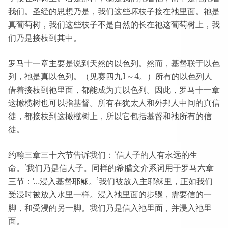
我们。圣经的思想乃是，我们这些坏枝子接在祂里面。祂是
真葡萄树，我们这些枝子不是自然的长在祂这葡萄树上，我
们乃是接枝到其中。
罗马十一章主要是说到天然的以色列。然而，基督联于以色
列，祂是真以色列。（见赛四九1～4。）所有的以色列人
借着接枝到祂里面，都能成为真以色列。因此，罗马十一章
这橄榄树也可以指基督。所有在犹太人和外邦人中间的真信
徒，都接枝到这橄榄树上，所以它包括基督和祂所有的信
徒。
约翰三章三十六节告诉我们：‘信人子的人有永远的生
命。’我们乃是信人子。同样的希腊文介系词用于罗马六章
三节：‘…浸入基督耶稣。’我们被放入主耶稣里，正如我们
受浸时被放入水里一样。浸入祂里面的步骤，需要信的一
脚，和受浸的另一脚。我们乃是信入祂里面，并浸入祂里
面。