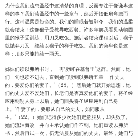
为什么我们疏忽圣经中这清楚的真理，反而专注于像谦卑这
样的事？我们读圣经中的一些章节，然后开始低肩弯腰而
行。这种温柔是短命的。我们的睡眠若被剥夺，我们的温柔
就会结束！这像猴子受教导吃西餐。许多年前我看见动物园
里的猴子受训练，用刀叉吃饭。施训者结束课程以后，猴子
就抛弃刀叉，继续以猴子的样子吃饭。我们的谦卑也是这
样；顶多只能持续一两天。
姊妹们读以弗所书时，一再读到‘在基督里’这辞。然而，她
们一句也读不进去，直到她们读到以弗所五章：‘作丈夫
的，要爱你们的妻子。’（25。）然后她们就开始思想，她
们的丈夫爱不爱她们，长老们是否真爱他们的妻子。将圣经
应用到别人身上以后，她们回头将圣经应用到自己身
上。‘作妻子的，要服从自己的丈夫，如同服从
主。’（22。）她们记得多少次她们定意服从，却失败了。
她们流泪悔改，并向主承认她们作不到。她们重读以弗所
书，然后再试一次，仍无法服从她们的丈夫。最终，她们与