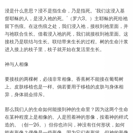
浸是什么意思？浸不是指生命，乃是指死。‘我们这浸入基
督耶稣的人，是浸入祂的死。’（罗六3。）主耶稣的死给祂
留下伤痕。在这伤痕之处，我们浸入祂，接枝到祂里面，并
与祂联合生长。借着浸入祂的死，我们就接枝到祂里面。这
接枝乃是联结与生长。联结带来生长的过程。树的生命汁浆
进入接上的枝子里，枝子就开始在复活里生长。
神与人相像
要接枝的两棵树，必须非常相像。香蕉树不能接在葡萄树
上。皮肤移植也是一样。倘若要用于移植的皮肤与身体相
异，身体就会排斥。
那么我们人的生命如何能接到神的生命里？因为这两个生命
在某种程度上是相像的。人是照着神的形像，按着神的样式
造的。（创一26。）但你也许问，神没有任何形状，如何
能有形像？偶像是一些形像，因为它们有形状，但神的形像