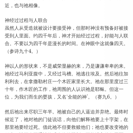
近，也与祂相像。
神经过过程与人联合
虽然人从受造就被设计要接受神，但那时神没有预备好被接
受到人里面。约四千年后，神才开始经过过程，好能与人联
合。不要以为四千年是漫长的时间。在神眼中这就像四天。
（参诗九十4。）
神以人的形状来，不是威荣显赫的来，乃是谦谦卑卑的来。
祂经过马利亚腹中，又经过马槽。祂逃往埃及。然后祂往加
利利去，在拿撒勒村庄一个木匠家里长大。祂在那里度过三
十年，作木匠的工作，祂周围的人认识祂是耶稣。但这一
位，为我们而生的婴孩，又名‘全能的神’。（赛九6。）
然后祂出来尽职三年半。祂被自己的人逼迫并弃绝。最终时
候近了，祂对祂的门徒说话，向他们解释祂要上十字架，在
那里祂要经过死。借此祂不但要救赎他们；祂也要改变祂的