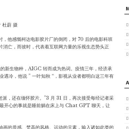
 杜蔚 摄
时，他感慨柯达电影胶片厂的倒闭，对 70 后的电影科班
。胶片消亡，而彼时，代表着互联网力量的乐视生态势头正
态的新生物种，AIGC 转而成为热词。疫情三年，经济承
遇冷，他说 ” 一叶知秋 “，影视从业者都明白这三年有
A
老派，还在缅怀胶片。”3 月 31 日，再次接受每经记者采
开心的事就是睡前躺在床上与 Chat GPT 聊天，让
，油画的质感、梵高的风格、运动的元素，输入诸如此类的