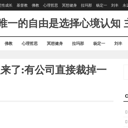
灵性成长
基督教
佛教
心理哲思
冥想健身
拉玛那
杨定一
刘丰
永
唯一的自由是选择心境认知
佛教
心理哲思
冥想健身
拉玛那
杨定一
刘丰
的人来了:有公司直接裁掉一
S
fo
C