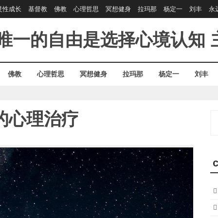
灵性成长
基督教
佛教
心理哲思
冥想健身
拉玛那
杨定一
刘丰
永
唯一的自由是选择心境认知
佛教
心理哲思
冥想健身
拉玛那
杨定一
刘丰
的心理治疗
S
fo
C