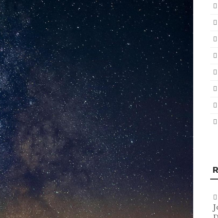
R
J
D