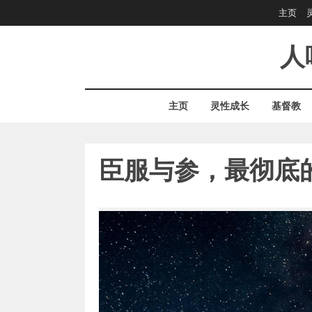
Skip
主页
to
content
人
主页
灵性成长
基督教
臣服与参，最彻底